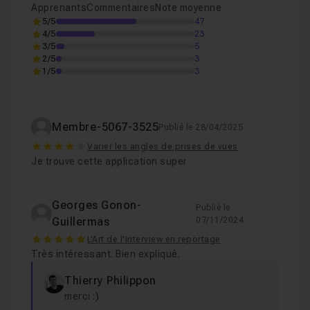
Apprenants
Commentaires
Note moyenne
5/5
47
4/5
23
3/5
5
2/5
3
1/5
3
Membre-5067-3525
Publié le 28/04/2025
4
Varier les angles de prises de vues
Je trouve cette application super
Georges Gonon-
Publié le
Guillermas
07/11/2024
5
L'Art de l'Interview en reportage
Très intéressant. Bien expliqué.
Thierry Philippon
merci :)