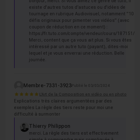
bonjour, merci. Si vous aimez ce genre de tuto, il
existe d'autres tutos d'astuces ou d'idées de
tournage en rubrique Audiovisuel, notamment "10
défis originaux pour pimenter vos vidéos" (avec
coupon de réduction en ce moment) :
https://fr.tuto.com/compte/vendeur/cours/187151/
Merci, content que ça vous ait plus. Si vous êtes
intéressé par un autre tuto (payant), dites-moi
lequel et je vous enverrai une réduction. Belle
journée.
Membre-7331-3923
Publié le 03/03/2024
5
L'Art de la Composition en vidéo ou en photo
Explications très claires argumentées par des
exemples La règle des tiers reste pour moi une
difficulté à surmonter
Thierry Philippon
merci. La règle des tiers est effectivement
simple à comprendre mais compliquée à