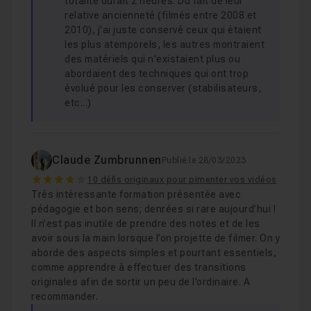
totalité durait 2 heures. Du fait de leur
relative ancienneté (filmés entre 2008 et
2010), j'ai juste conservé ceux qui étaient
les plus atemporels, les autres montraient
des matériels qui n'existaient plus ou
abordaient des techniques qui ont trop
évolué pour les conserver (stabilisateurs,
etc...)
Claude Zumbrunnen
Publié le 28/03/2023
4
10 défis originaux pour pimenter vos vidéos
Très intéressante formation présentée avec
pédagogie et bon sens; denrées si rare aujourd’hui !
Il n’est pas inutile de prendre des notes et de les
avoir sous la main lorsque l’on projette de filmer. On y
aborde des aspects simples et pourtant essentiels,
comme apprendre à effectuer des transitions
originales afin de sortir un peu de l’ordinaire. A
recommander.