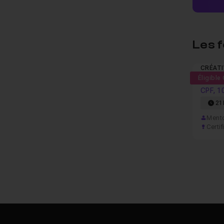
Les 
CRÉATI
Éligible
Formati
CPF, 1
21
Mento
Certif