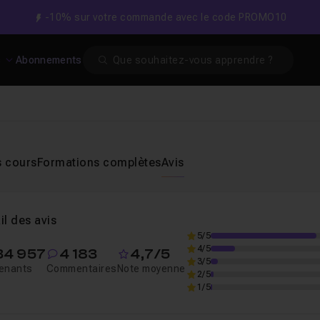
-10% sur votre commande avec le code PROMO10
Search
s
Abonnements
s cours
Formations complètes
Avis
il des avis
5/5
4/5
34 957
4 183
4,7/5
3/5
enants
Commentaires
Note moyenne
2/5
1/5