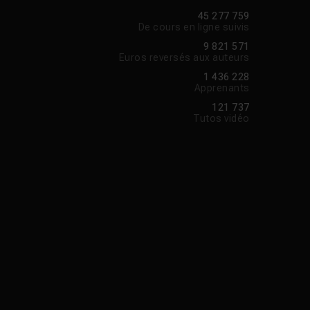
45 277 759
De cours en ligne suivis
9 821 571
Euros reversés aux auteurs
1 436 228
Apprenants
121 737
Tutos vidéo