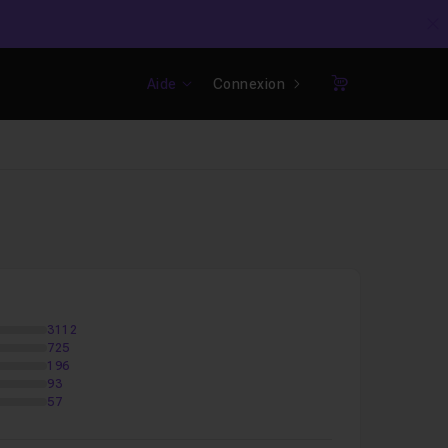
C
Aide
Connexion
Panier
3112
725
196
93
57