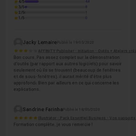
4/5
44
3/5
8
2/5
1
1/5
0
Jacky Lemaire
Publié le 19/05/2020
3
AFFINITY Publisher - Initiation - Outils + Ateliers cré
Bon cours. Pas assez complet sur la démonstration
d'outils (par rapport aux autres logiciels) pour savoir
seulement où ils se trouvent (beaucoup de fenêtres
et de sous-fenêtres). il aurait mérité d'être plus
approfondi. Bien par ailleurs en ce qui concerne les
explications.
Sandrine Farinha
Publié le 18/05/2020
5
Illustrator - Pack Essentiel Business - Vos support
Formation complète, je vous remercie !