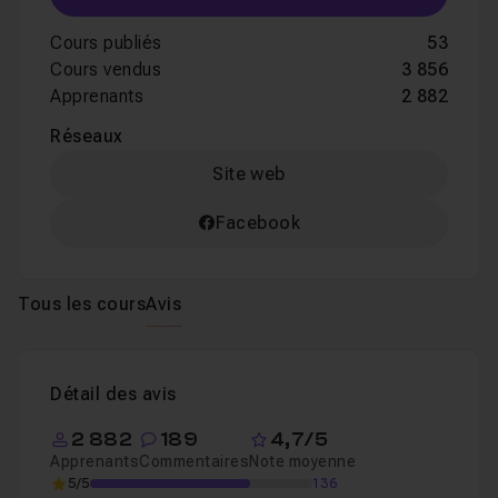
Cours publiés
53
Cours vendus
3 856
Apprenants
2 882
Réseaux
Site web
Facebook
Tous les cours
Avis
Détail des avis
2 882
189
4,7/5
Apprenants
Commentaires
Note moyenne
5/5
136