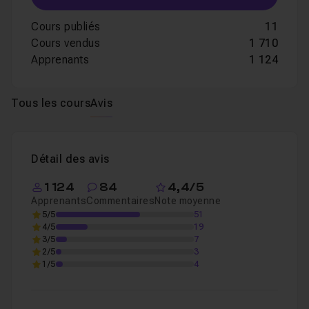
Cours publiés
11
Cours vendus
1 710
Apprenants
1 124
Tous les cours
Avis
Détail des avis
1 124
84
4,4/5
Apprenants
Commentaires
Note moyenne
5/5
51
4/5
19
3/5
7
2/5
3
1/5
4