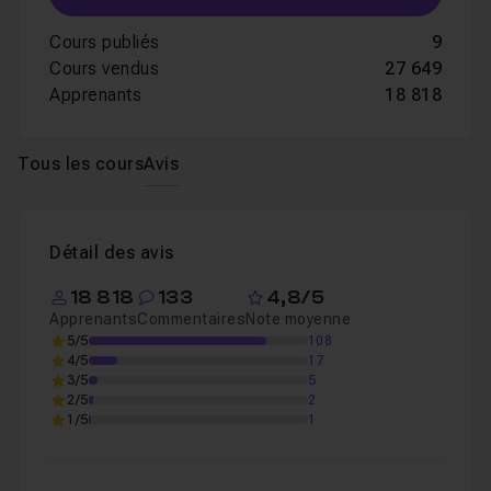
Cours publiés
9
Cours vendus
27 649
Apprenants
18 818
Tous les cours
Avis
Détail des avis
18 818
133
4,8/5
Apprenants
Commentaires
Note moyenne
5/5
108
4/5
17
3/5
5
2/5
2
1/5
1