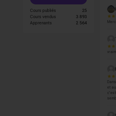
Cours publiés
25
Cours vendus
3 893
5
Merci
Apprenants
2 564
5
vraim
3
Dans 
et au
c'est
semb