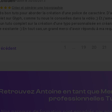
Loloden
Publié le 30/05/2013
Créer et générer une typographie
ès bon tuto pour aborder la création d'une police de caractère. D'a
et sur Glyph, comme tu nous le conseilles dans la vidéo ;) Et j'aimer
 un tuto complet sur la création d'une typo personnalisée en créant
e existante :) En tout cas,un grand merci d'avoir répondu à ma requ
1
...
19
20
21
récédent
Retrouvez Antoine en tant que Men
professionnelles 
Nos parcours de formation sont encadrés par nos 