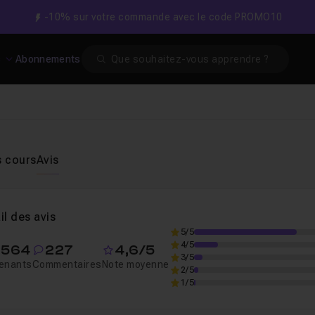
-10% sur votre commande avec le code PROMO10
Search
s
Abonnements
s cours
Avis
il des avis
5/5
4/5
 564
227
4,6/5
3/5
enants
Commentaires
Note moyenne
2/5
1/5