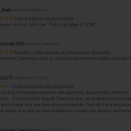
Lilieb
Publié le 04/06/2014
Créer et générer une typographie
 pour ce tuto, très clair . Petit bug video à 20'24".
Tuto68700
Publié le 01/06/2014
Illustrator : trucs, astuces et conseils pour débutants
ent bien. Formateur clair et surtout il donne envie d'aller plus loin da
Erb77
Publié le 22/11/2013
Créer et générer une typographie
ce tuto il n'est pas question des ligatures, superscript, halfform,
tres... il est pourtant stipulé "Dans ce tuto, nous allons voir com
 encore une fois une formation incomplète. Ceci dit il m'a été permi
le aisée. A quand un tuto réellement complet sur Glyphs, ou Fonto
Vincent Lecocq
Publié le 25/10/2013