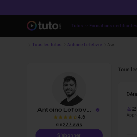
Tutos
Formations certifiante
Tous les tutos
Antoine Lefebvre
Avis
Tous le
Déta
2
Antoine Lefebvre
Appr
4,6
4.6
sur
227 avis
S'abonner