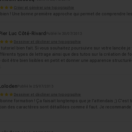
Créer et générer une typographie
 bien ! Une bonne première approche qui permet de comprendre les
Pier Luc Côté-Rivard
Publié le 30/07/2013
Dessiner et décliner une typographie
tutoriel bien fait. Si vous souhaitez poursuivre sur votre lancée j
fférents types de lettrage ainsi que des tutos sur la création de 
e doit être bien lisibles en petit et donner une apparence struct
.
Loloden
Publié le 25/07/2013
Dessiner et décliner une typographie
bonne formation ! Ça faisait longtemps que je l'attendais ;) C'est 
tion des caractères sont détaillées comme il faut. Je recommande e