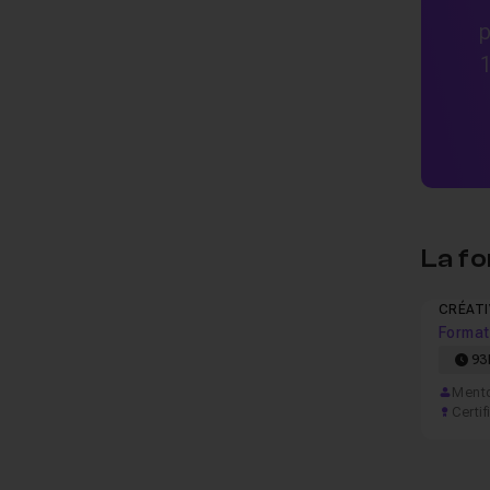
p
La f
CRÉATI
Format
93
Mento
Certif