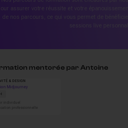
our assurer votre réussite et votre épanouissemen
1 de nos parcours, ce qui vous permet de bénéficie
sessions live personna
ormation mentorée par Antoine
VITÉ & DESIGN
ion Midjourney
H
r individuel
ication professionnelle