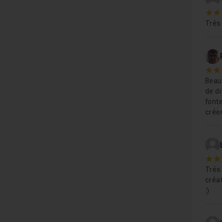
5
Très
5
Beau 
de di
font
créer
5
Très 
créa
:)