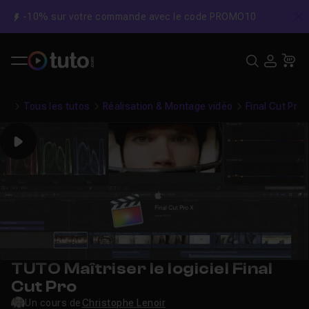
-10% sur votre commande avec le code PROMO10
C
Recher
USE
Pa
Tous les tutos
Réalisation & Montage vidéo
Final Cut Pro
Play
TUTO Maîtriser le logiciel Final
Cut Pro
Un cours de
Christophe Lenoir