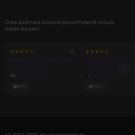
Ces autres cours pourraient vous
intéresser
4.8571428571429
4.2857142857143
Favori
Maîtriser le logiciel Premiere Pro
Formation complète : mo
et le montage vidéo
sur Final Cut Pro X
Ima
Christophe Lenoir
Hugo Boué
6h07
1h25
+ 1,400,000 d’apprenants et