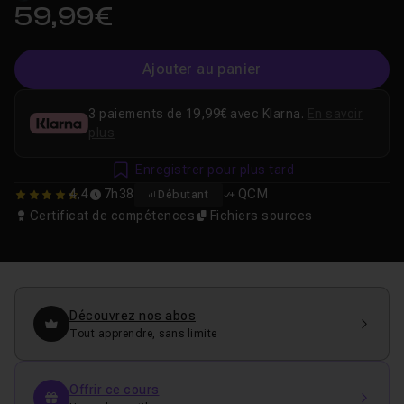
59,99€
Ajouter au panier
3 paiements de 19,99€ avec Klarna.
En savoir
plus
Enregistrer pour plus tard
4,4
7h38
QCM
Débutant
4.4444444444444
Certificat de compétences
Fichiers sources
Découvrez nos abos
Tout apprendre, sans limite
Offrir ce cours