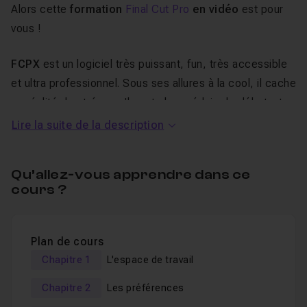
Alors cette
formation
Final Cut Pro
en vidéo
est pour
vous !
FCPX
est un logiciel très puissant, fun, très accessible
et ultra professionnel. Sous ses allures à la cool, il cache
en réalité des trésors. Il peut alors séduire le débutant
comme le plus averti et expérimenté des monteurs. Les
Lire la suite de la description
graphistes pourront également s'essayer au logiciel
Motion 5
qui complète FCPX.
Qu’allez-vous apprendre dans ce
cours ?
Ce logiciel est évolutif et vous évoluerez avec lui de la
façon la plus plaisante et amusante qui soit, mais aussi
la plus précise et la plus professionnelle qui soit. Je
Plan de cours
vous le promets !
Chapitre 1
L'espace de travail
Chapitre 2
Les préférences