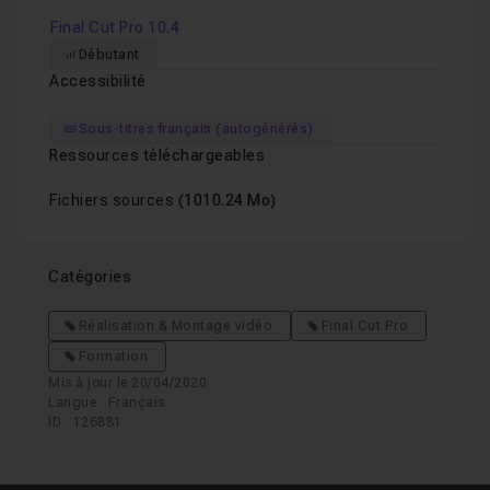
Final Cut Pro 10.4
Chapitre 19 : Conclusion Générale
01m37
Débutant
Accessibilité
Sous-titres français (autogénérés)
Ressources téléchargeables
Fichiers sources
(1010.24 Mo)
Catégories
Réalisation & Montage vidéo
Final Cut Pro
Formation
Mis à jour le 20/04/2020
Langue : Français
ID : 126881