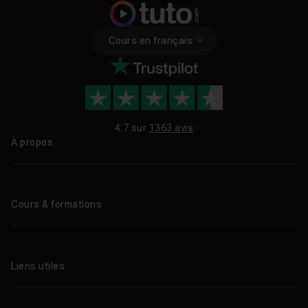
Cours en français
4.7 sur
1363 avis
À propos
Qui sommes-nous ?
Le blog
Cours & formations
Tous les tutos
Formations éligibles CPF
Liens utiles
Formations certifiantes
Formations IA
Entreprises