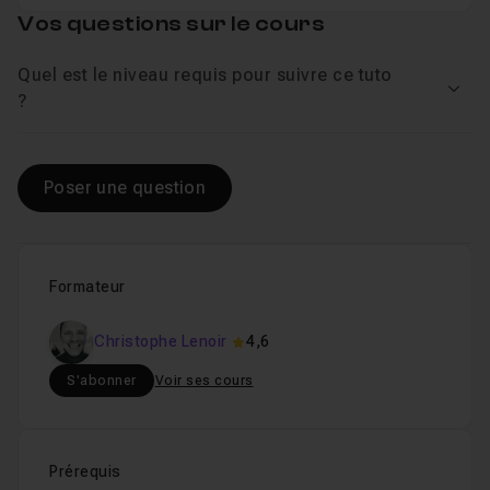
Vos questions sur le cours
Chapitre 12 : Gestion de l'audio dans FCPX
38m39
Quel est le niveau requis pour suivre ce tuto
Voir
?
Chapitre 13 : L'animation
36m56
Chapitre 14 : vitesse des plans
15m59
Poser une question
Chapitre 15 : Etalonnage et colorimétrie
53m56
Formateur
Chapitre 16 : Rôles et index
14m05
Christophe Lenoir
4,6
S'abonner
Voir ses cours
Chapitre 17 : Exports et partage
28m50
Chapitre 18 : Gestion des médias
14m44
Prérequis