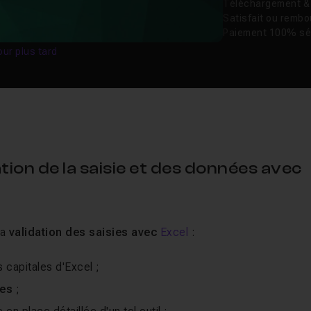
Téléchargement & v
Satisfait ou remb
Paiement 100% sé
our plus tard
ion de la saisie et des données avec
la
validation des saisies avec
Excel
:
 capitales d'Excel ;
ues
;