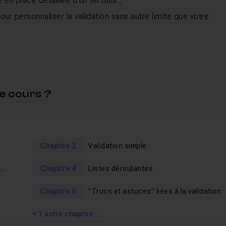
 en place détaillée d'un tel outil ;
pour personnaliser la validation sans autre limite que votre
 commentée complète les vidéos d'apprentissage.
n exemple d'une triple liste en cascade) complètent la formati
e cours ?
 répondre à vos éventuelles questions.
Chapitre 2
Validation simple
Chapitre 4
Listes déroulantes
Chapitre 6
"Trucs et astuces" liées à la validation
n
+ 1 autre chapitre…