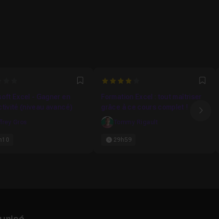
4
Favori
Fav
oft Excel - Gagner en
Formation Excel : tout maîtriser
productivité (niveau avancé)
grâce à ce cours complet !
Ima
ffrey Gros
Tommy Rigault
h10
29h59