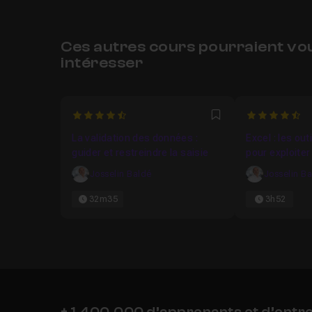
Ces autres cours pourraient vo
intéresser
4.75
4.9
Favori
La validation des données :
Excel : les ou
guider et restreindre la saisie
pour exploiter 
données
Josselin Baldé
Josselin B
32m35
3h52