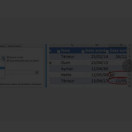
ypes de validation de saisie
Voir
I
 le message d'alerte
05m34