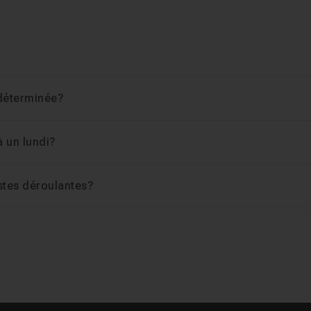
 déterminée?
à un lundi?
stes déroulantes?