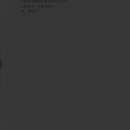
Cours publié le 05/01/2018
Langue : Français
ID : 98271
mages suivantes