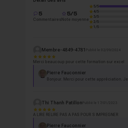
Détail des avis
5/5
Chapitre 5 : Validation formulée
07m36
4/5
5
5/5
3/5
Commentaires
Note moyenne
2/5
Chapitre 6 : "Trucs et astuces" liées à la val
1/5
Chapitre 7 : Exercice sur les cas d'utilisatio
Membre-4849-4781
Publié le 02/09/2024
5
Merci beaucoup pour cette formation sur excel
Chapitre 8 : Conclusion
02m32
Pierre Fauconnier
Bonjour. Merci pour cette appréciation. Je
Thi Thanh Patillon
Publié le 17/01/2023
5
A LIRE RELIRE PAS A PAS POUR S IMPREGNER
Pierre Fauconnier