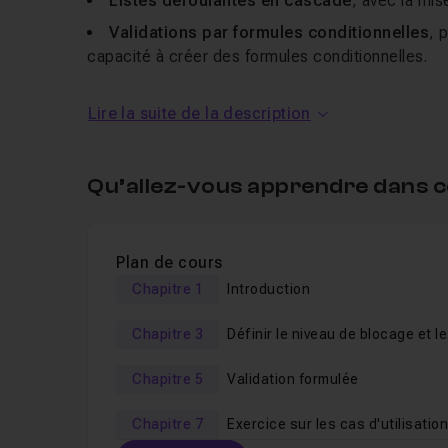
Listes déroulantes en cascade
, avec la mise
Validations par formules conditionnelles
, 
capacité à créer des formules conditionnelles.
Un
exercice récapitulatif
dont la correction est
Lire la suite de la description
Un
QCM
, une faq et les fichiers sources (avec u
Qu’allez-vous apprendre dans c
Je reste disponible dans le salon d'entraide pour
Plan de cours
Chapitre 1
Introduction
Chapitre 3
Définir le niveau de blocage et le
message d'alerte
Chapitre 5
Validation formulée
Chapitre 7
Exercice sur les cas d'utilisatio