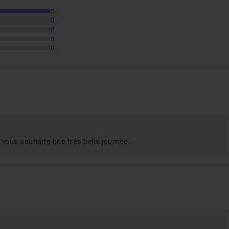
5
0
0
0
idation
07m17
0
n
11m17
 vous souhaite une très belle journée.