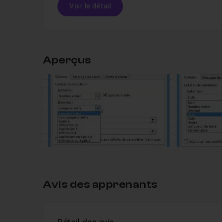
Voir le détail
Table des matières
Aperçus
Chapitre 1 : Introduction
05m43
Intro et illustration des différents t
Leçon 1
Chapitre 2 : Validation simple
17m03
Chapitre 3 : Définir le niveau de blocage et
Avis des apprenants
Chapitre 4 : Listes déroulantes
30m10