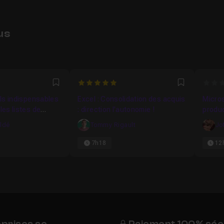
us
5
0
Favori
Favori
tils indispensables
Excel : Consolidation des acquis
Micros
les listes de
: direction l'autonomie !
aldé
Tommy Rigault
Jo
7h18
12