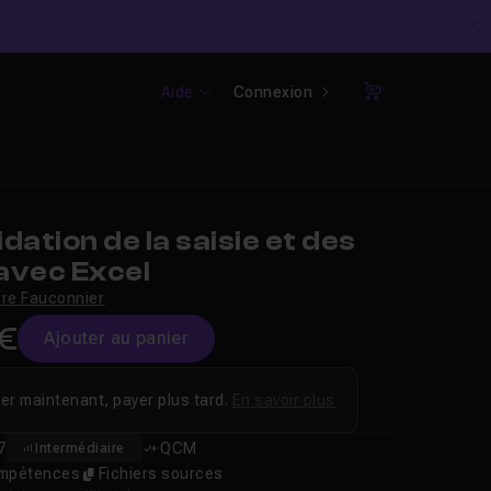
C
Aide
Connexion
Panier
dation de la saisie et des
avec Excel
rre Fauconnier
9€
Ajouter au panier
er maintenant, payer plus tard.
En savoir plus
7
QCM
Intermédiaire
compétences
Fichiers sources