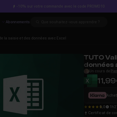
-10% sur votre commande avec le code PROMO10
Search
s
Abonnements
de la saisie et des données avec Excel
TUTO Vali
données 
Un cours de
Pie
11,9
Achet
5,0
1h2
5
Certificat de 