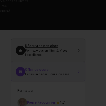
isionnage illimité
oursé
curisé
Découvrez nos abos
Formez-vous en illimité. Visez
l’excellence.
Offrir ce cours
Faites un cadeau qui a du sens.
Formateur
Pierre Fauconnier
4,7