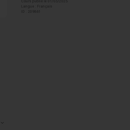
Cours publié le 01/03/2025
Langue : Français
ID : 209861
Voir la réponse