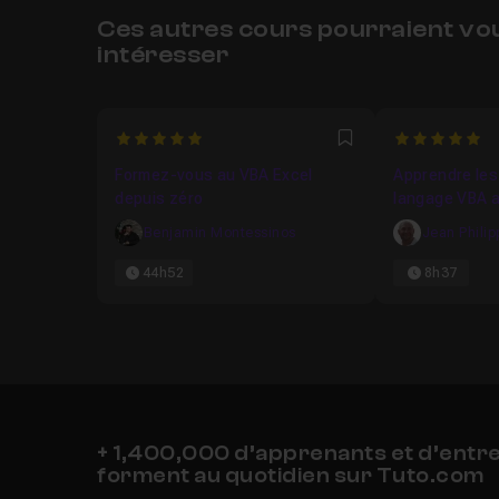
Ces autres cours pourraient vo
intéresser
5
5
Favori
Formez-vous au VBA Excel
Apprendre les
depuis zéro
langage VBA a
Benjamin Montessinos
Jean Philip
44h52
8h37
+ 1,400,000 d’apprenants et d’entr
forment au quotidien sur Tuto.com