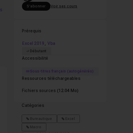
S'abonner
Voir ses cours
rs
Prérequis
,
Excel 2019
Vba
Débutant
Accessibilité
Sous-titres français (autogénérés)
l
Ressources téléchargeables
Fichiers sources
(12.04 Mo)
Catégories
Bureautique
Excel
Macro