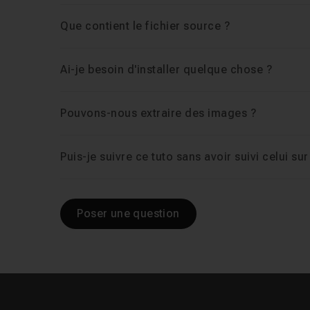
Que contient le fichier source ?
Leçon 6
Fonction ExtraireInfoPDF() - Partie 2
Ai-je besoin d'installer quelque chose ?
Leçon 7
Test et erreurs
15m48
Pouvons-nous extraire des images ?
Leçon 8
Fonction TrimEntree()
10m56
Puis-je suivre ce tuto sans avoir suivi celui su
Leçon 9
Information complémentaire et conc
Poser une question