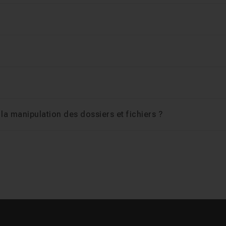
25m07
r la manipulation des dossiers et fichiers ?
lusion
07m13