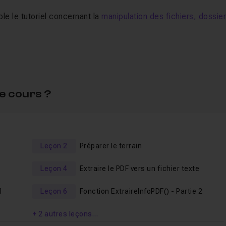
le le tutoriel concernant la
manipulation des fichiers, dossie
ui connaissent au moins les notions de base (déclaration de
 de module).
e cours ?
t, vous avez très largement les acquis pour comprendre
 souhaitez comprendre, vous ne pourrez pas suivre ce tutorie
Leçon 2
Préparer le terrain
s choses.
Leçon 4
Extraire le PDF vers un fichier texte
aire des informations d'un PDF en
1
Leçon 6
Fonction ExtraireInfoPDF() - Partie 2
+ 2 autres leçons…