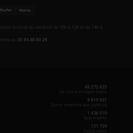
tions du lundi au vendredi de 10h à 12h et de 14h à
phone au
01 84 80 80 29
.
45 272 625
De cours en ligne suivis
9 819 951
Euros reversés aux auteurs
1 436 010
Apprenants
121 729
Tutos vidéo