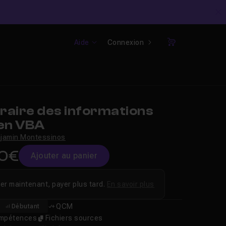
C
Aide
Connexion
Panier
raire des informations
 en VBA
jamin Montessinos
00€
Ajouter au panier
er maintenant, payer plus tard.
En savoir plus
QCM
Débutant
compétences
Fichiers sources