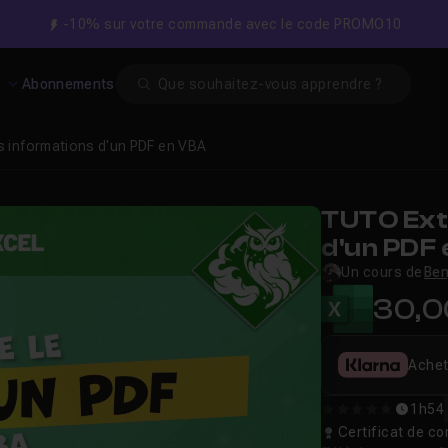
-10% sur votre commande avec le code PROMO10
Search
s
Abonnements
es informations d'un PDF en VBA
TUTO Ext
d'un PDF
Un cours de
Ben
30,
Achet
1h54
0
Certificat de 