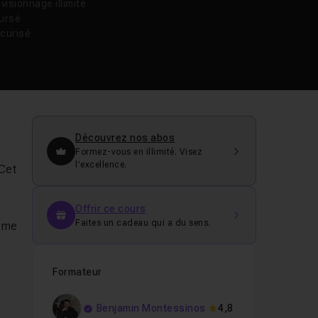
isionnage illimité
oursé
curisé
Découvrez nos abos
Formez-vous en illimité. Visez
l’excellence.
 Cet
Offrir ce cours
Faites un cadeau qui a du sens.
même
Formateur
Benjamin Montessinos
4,8