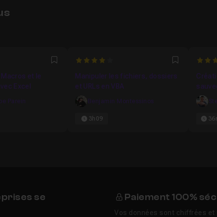
us
4
4.5
Favori
Favori
 Macros et le
Manipuler les fichiers, dossiers
Créati
vec Excel
et URLs en VBA
sauve
Encore
pe Parein
Benjamin Montessinos
St
3h09
36
eprises se
Paiement 100% séc
Vos données sont chiffrées et 