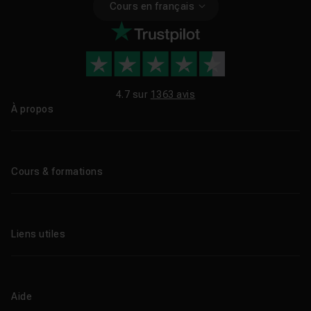
Cours en français
4.7 sur
1363 avis
À propos
Qui sommes-nous ?
Le blog
Cours & formations
Tous les tutos
Formations éligibles CPF
Liens utiles
Formations certifiantes
Formations IA
Entreprises
Tutos gratuits
Abonnement Tuto.com
Aide
Promos
Centres de formation