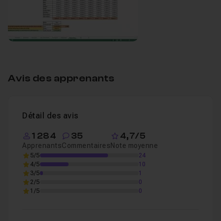
Avis des apprenants
Détail des avis
1 284
35
4,7/5
Apprenants
Commentaires
Note moyenne
5/5
24
4/5
10
3/5
1
2/5
0
1/5
0