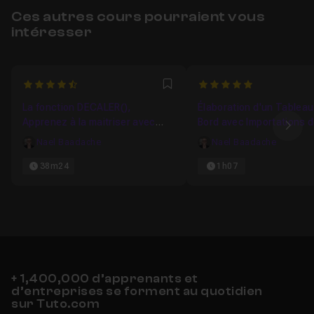
Ces autres cours pourraient vous
intéresser
4.75
5
Favori
La fonction DECALER(),
Élaboration d'un Tableau
Apprenez à la maitriser avec
Bord avec Importations 
Ima
d'autres fonctions
données
Nael Baadache
Nael Baadache
38m24
1h07
+ 1,400,000 d’apprenants et
d’entreprises se forment au quotidien
sur Tuto.com