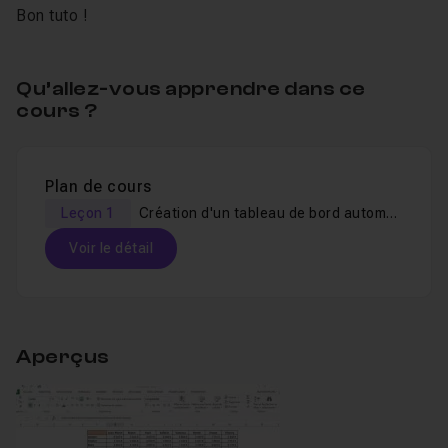
Bon tuto !
Qu’allez-vous apprendre dans ce
cours ?
Plan de cours
Leçon 1
Création d'un tableau de bord automatisé
Voir le détail
Table des matières
Aperçus
Création d'un tableau de bord automatisé
0
Leçon 1