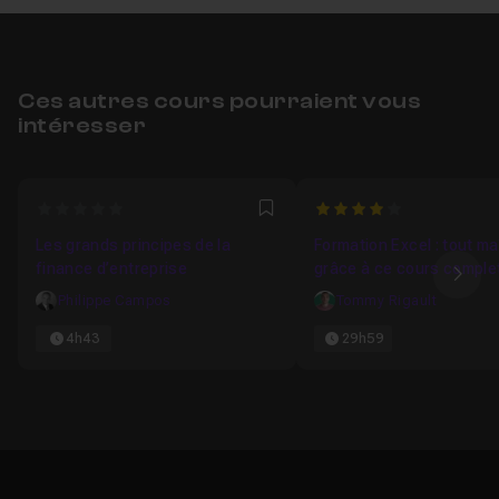
Ces autres cours pourraient vous
intéresser
0
4
Favori
Les grands principes de la
Formation Excel : tout ma
finance d’entreprise
grâce à ce cours complet
Ima
Philippe Campos
Tommy Rigault
4h43
29h59