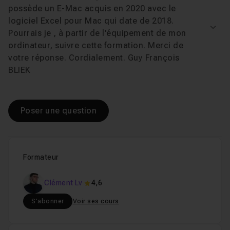
possède un E-Mac acquis en 2020 avec le
data analyse. Il met ici cette expertise au service d'une
logiciel Excel pour Mac qui date de 2018.
approche concrète et appliquée de la finance
Voir
Pourrais je , à partir de l'équipement de mon
d'entreprise.
ordinateur, suivre cette formation. Merci de
À la fin de ce cours, vous saurez structurer vos
votre réponse. Cordialement. Guy François
données, modéliser vos calculs financiers et bâtir des
BLIEK
tableaux de bord clairs pour appuyer vos décisions.
Lancez-vous dès maintenant.
Poser une question
Formateur
Clément Lv
4,6
S'abonner
Voir ses cours