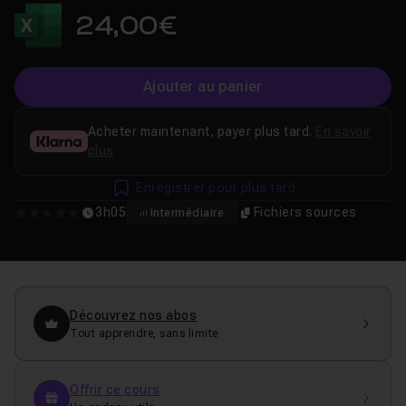
24,00€
Ajouter au panier
Acheter maintenant, payer plus tard.
En savoir
plus
Enregistrer pour plus tard
3h05
Fichiers sources
Intermédiaire
0
Découvrez nos abos
Tout apprendre, sans limite
Offrir ce cours