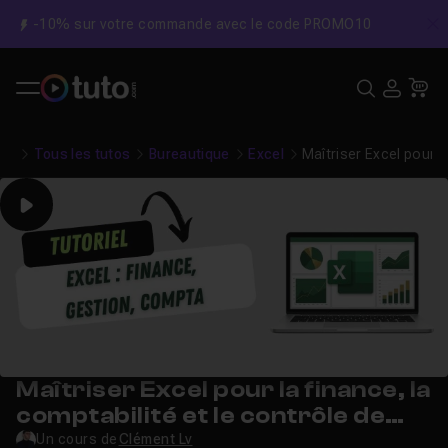
-10% sur votre commande avec le code PROMO10
C
Recher
USE
Pa
Tous les tutos
Bureautique
Excel
Maîtriser Excel pour l
Play
Maîtriser Excel pour la finance, la
comptabilité et le contrôle de
gestion
Un cours de
Clément Lv