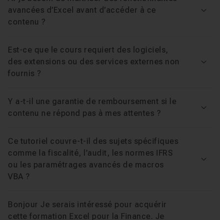
fonctions logiques (SI, ET, OU, SIERREUR), tableaux
Valeur Actuelle et Capitalisée
Leçon 7
avancées d’Excel avant d’accéder à ce
Voir
croisés dynamiques, segments, mise en forme
Cas Pratiques : VA et VC
contenu ?
Leçon 8
conditionnelle et protection des feuilles.
Capitalisation à Taux Variable
Leçon 9
Est-ce que le cours requiert des logiciels,
Pour qui ?
Calcul des Périodes (NPM)
Leçon 10
des extensions ou des services externes non
Voir
fournis ?
Comptables, gestionnaires, contrôleurs de gestion,
Chapitre 2 : Analyse d'Investissement, Emprunts et Va
créateurs d'entreprise et étudiants en finance qui
Y a-t-il une garantie de remboursement si le
veulent concevoir leurs propres outils d'analyse de
Voir
contenu ne répond pas à mes attentes ?
Chapitre 3 : Comptabilité, Contrôle de Gestion et Ta
manière autonome, sans dépendre d'un logiciel métier.
Ce tutoriel couvre-t-il des sujets spécifiques
Votre formateur
comme la fiscalité, l’audit, les normes IFRS
Voir
ou les paramétrages avancés de macros
Clément Lv est formateur spécialisé dans la business
VBA ?
intelligence et l'analyse de données. Il accompagne
depuis plusieurs années les professionnels souhaitant
Bonjour Je serais intéressé pour acquérir
cette formation Excel pour la Finance. Je
se perfectionner sur Excel, Power BI et les outils de