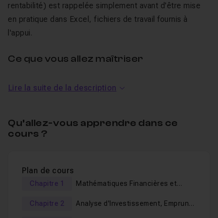
rentabilité) est rappelée simplement avant d'être mise
en pratique dans Excel, fichiers de travail fournis à
l'appui.
Ce que vous allez maîtriser
Mathématiques financières et amortissements :
Lire la suite de la description
amortissement linéaire, dégressif, double dégressif,
mode SYD et fonction VDB, puis la valeur temps de
l'argent (valeur actuelle, valeur capitalisée, capitalisation
Qu’allez-vous apprendre dans ce
à taux variable, fonction NPM).
cours ?
Analyse d'investissement et emprunts :
logique
DCF, calcul de la VAN et de la VAN.PAIEMENTS, du
TRI, du TRI.PAIEMENTS et du TRIM, gestion des
Plan de cours
crédits, mensualités (VPM), décomposition des
Chapitre 1
Mathématiques Financières et
échéances, taux effectif contre taux nominal, prix et
Gestion des Amortissements
rendement des obligations.
Chapitre 2
Analyse d'Investissement, Emprunts
et Valorisation