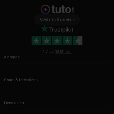
Cours en français
4.7 sur
1361 avis
À propos
Qui sommes-nous ?
Le blog
Cours & formations
Tous les tutos
Formations éligibles CPF
Liens utiles
Formations certifiantes
Formations IA
Entreprises