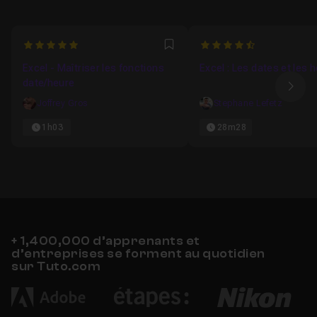
5
4.8333333333333
Favori
Excel - Maîtriser les fonctions
Excel : Les dates et les 
date/heure
Ima
Joffrey Gros
Stephane Lefetz
1h03
28m28
+ 1,400,000 d’apprenants et
d’entreprises se forment au quotidien
sur Tuto.com