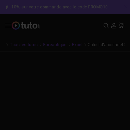
-10% sur votre commande avec le code PROMO10
C
Recher
USE
Pa
Tous les tutos
Bureautique
Excel
Calcul d'ancienneté