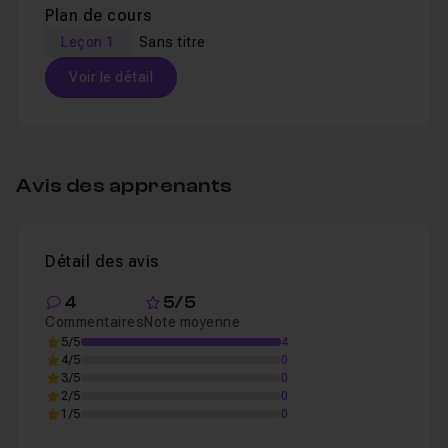
Plan de cours
Leçon 1
Sans titre
Voir le détail
Table des matières
Avis des apprenants
Sans titre
03m16
Leçon 1
Détail des avis
4
5/5
Commentaires
Note moyenne
5/5
4
4/5
0
3/5
0
2/5
0
1/5
0