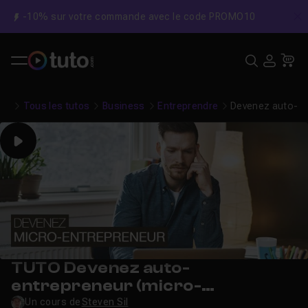
-10% sur votre commande avec le code PROMO10
C
Recher
USE
Pa
Tous les tutos
Business
Entreprendre
Devenez auto-en
Play
TUTO Devenez auto-
entrepreneur (micro-
entrepreneur)
Un cours de
Steven Sil