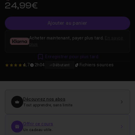
24,99€
Ajouter au panier
Acheter maintenant, payer plus tard.
En savoir
plus
Enregistrer pour plus tard
4,7
2h04
Fichiers sources
Débutant
4.7142857142857
Découvrez nos abos
Tout apprendre, sans limite
Offrir ce cours
Un cadeau utile.