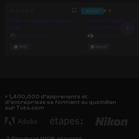
0
4.75
Gratuit
Favori
Créer son entreprise étape par
Gratuit : Comment créer
étape
Micro-Entreprise en lign
Ima
Nicolas Hanteville
Hubert Eymonot
3h31
34m47
+ 1,400,000 d’apprenants et
d’entreprises se forment au quotidien
sur Tuto.com
Paiement 100% sécurisé