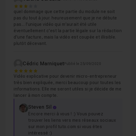
Leçon 7
avec les autres apprenants ainsi que moi-même pour
3
Le régime fiscal
Leçon 8
quel dommage que cette partie du module ne soit
répondre à vos questions
.
pas du tout à jour. heureusement que je ne débute
La CFE (côtisation foncière des entreprises)
Leçon 9
pas... l'unique vidéo qui m'aurait été utile
éventuellement c'est la partie légale sur la rédaction
Les aides
Leçon 10
d'une facture, mais la vidéo est coupée et illisible.
plutôt décevant.
Chapitre 2 : Création, modification et cessation de v
Cédric Marniquet
Publié le 25/09/2020
5
Chapitre 3 : Gestion de votre micro-entreprise
35m3
Vidéo explicative pour devenir micro-entrepreneur
très bien expliquée, merci beaucoup pour toutes les
informations. Elle me seront utiles si je décide de me
lancer à mon compte.
Steven Sil
Encore merci à vous ! :) Vous pouvez
trouver les liens vers mes réseaux sociaux
sur mon profil tuto.com si vous êtes
intéressé :)