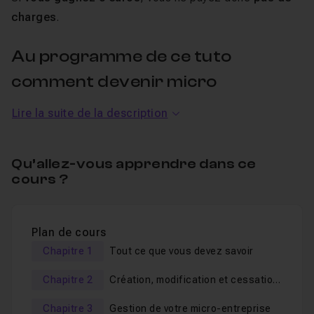
charges
.
Au programme de ce tuto
comment devenir micro
entrepreneur
Lire la suite de la description
Au travers de cette
formation
, nous allons aborder
Qu’allez-vous apprendre dans ce
toutes les notions importantes de ce régime :
cours ?
Les activités pour un micro-entrepreneur
Votre profil (étudiant, salarié, demandeur d'emploi,
Plan de cours
fonctionnaire, retraité)
Chapitre 1
Tout ce que vous devez savoir
Le régime de la micro-entreprise
Chapitre 2
Création, modification et cessation
Les plafonds de chiffres d'affaires à respecter et les
de votre activité de micro-
seuils de tolérance
Chapitre 3
Gestion de votre micro-entreprise
entrepreneur