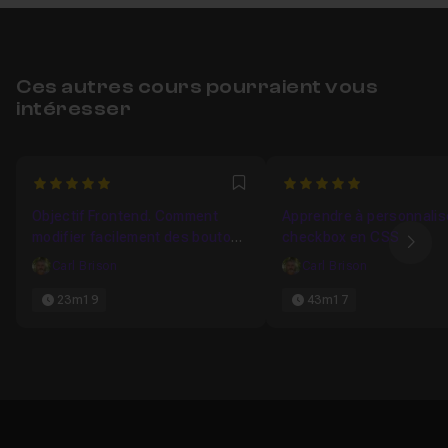
Ces autres cours pourraient vous
intéresser
5
5
Favori
Objectif Frontend. Comment
Apprendre à personnalis
modifier facilement des boutons
checkbox en CSS
Ima
radios
Carl Brison
Carl Brison
23m19
43m17