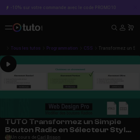
-10% sur votre commande avec le code PROMO10
C
Recher
USE
Pa
Tous les tutos
Programmation
CSS
Transformez un Sim
Play
TUTO Transformez un Simple
Bouton Radio en Sélecteur Stylé
avec du CSS Avancé !
Un cours de
Carl Brison