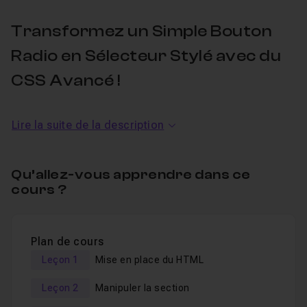
Transformez un Simple Bouton
Radio en Sélecteur Stylé avec du
CSS Avancé !
Ce que vous allez apprendre :
Lire la suite de la description
✅ Masquer les boutons radio tout en conservant leur
fonctionnalité
Qu’allez-vous apprendre dans ce
cours ?
✅ Styliser les labels pour les transformer en
véritables cartes interactives
✅ Modifier l’apparence du label lorsqu’il est
Plan de cours
sélectionné grâce aux pseudo-classes CSS
Leçon 1
Mise en place du HTML
✅ Afficher une icône de validation dynamique pour
renforcer le retour visuel
Leçon 2
Manipuler la section
✅ Exploiter des sélecteurs CSS puissants pour des