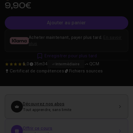
9,90€
Ajouter au panier
Acheter maintenant, payer plus tard.
En savoir
plus
Enregistrer pour plus tard
5,0
35m34
QCM
Intermédiaire
5
Certificat de compétences
Fichiers sources
Découvrez nos abos
Tout apprendre, sans limite
Offrir ce cours