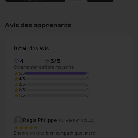
Les Combinateurs
Modifier le label si il est coché
06m22
Et si vous passiez votre Certification Frontend avec moi
Leçon 4
Avis des apprenants
?
Afficher un "Check" dans le label
04m35
Leçon 5
Détail des avis
4
5/5
Un check sur le label choisi
04m26
Leçon 6
Commentaires
Note moyenne
5/5
4
4/5
0
3/5
0
2/5
0
1/5
0
Regis Philippe
Publié le 09/11/2025
5
Encore un tuto bien sympathique, merci.