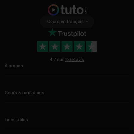
Cours en français
4.7 sur
1363 avis
À propos
Qui sommes-nous ?
Le blog
Cours & formations
Tous les tutos
Formations éligibles CPF
Liens utiles
Formations certifiantes
Formations IA
Entreprises