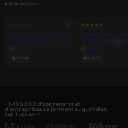
intéresser
0
5
Favori
Créer un menu accordéon FAQ
Comment réaliser un me
accessible en HTML, CSS et JS
accordéon sans progra
Ima
Carl Brison
Carl Brison
46m50
17m11
+ 1,400,000 d’apprenants et
d’entreprises se forment au quotidien
sur Tuto.com