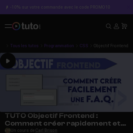
-10% sur votre commande avec le code PROMO10
C
Recher
USE
Pa
Tous les tutos
Programmation
CSS
Objectif Frontend :
Play
TUTO Objectif Frontend :
Comment créer rapidement et
facilement une FAQ
Un cours de
Carl Brison