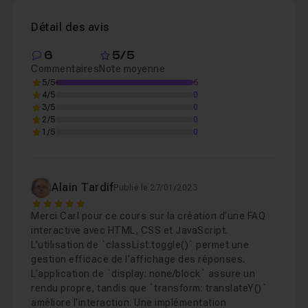
Détail des avis
6
5/5
Commentaires
Note moyenne
5/5
6
4/5
0
3/5
0
2/5
0
1/5
0
Alain Tardif
Publié le 27/01/2023
5
Merci Carl pour ce cours sur la création d’une FAQ
interactive avec HTML, CSS et JavaScript.
L’utilisation de `classList.toggle()` permet une
gestion efficace de l’affichage des réponses.
L’application de `display: none/block` assure un
rendu propre, tandis que `transform: translateY()`
améliore l’interaction. Une implémentation