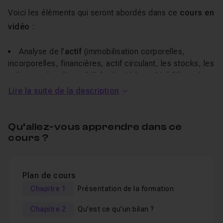
Voici les éléments qui seront abordés dans ce
cours en
vidéo
:
Analyse de l'
actif
(immobilisation corporelles,
incorporelles, financières, actif circulant, les stocks, les
créances, les disponibilités, les Valeurs Mobilières de
Placement).
Lire la suite de la description
Les
charges constatées d'avances.
Le
Passif
(dettes à court, moyen et long terme,
Qu’allez-vous apprendre dans ce
capital social, réserves, résultat, provisions
cours ?
réglementées et risques et charges, et enfin le report à
nouveau.
Les
produits constatés d'avance.
Plan de cours
Le
bilan fonctionnel.
Chapitre 1
Présentation de la formation
Chapitre 2
Qu'est ce qu'un bilan ?
Nous terminerons la formation par l'
analyse du bilan