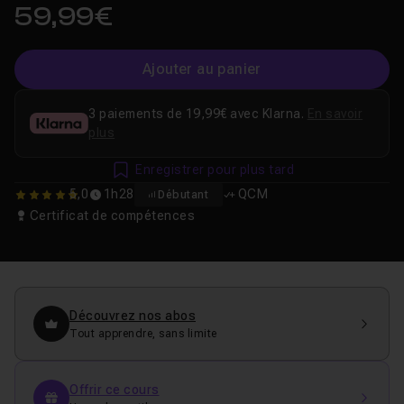
59,99€
Ajouter au panier
3 paiements de 19,99€ avec Klarna.
En savoir
plus
Enregistrer pour plus tard
5,0
1h28
QCM
Débutant
5
Certificat de compétences
Découvrez nos abos
Tout apprendre, sans limite
Offrir ce cours