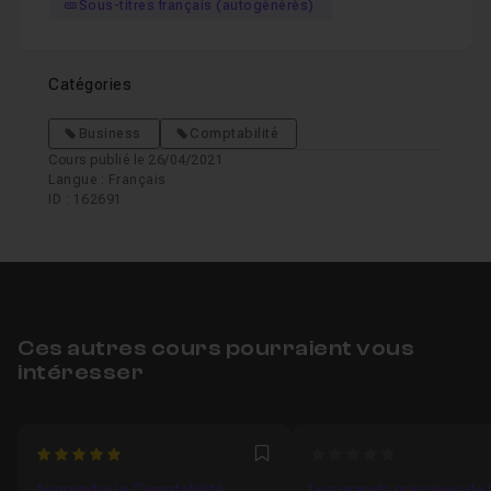
Sous-titres français (autogénérés)
Catégories
Business
Comptabilité
Cours publié le 26/04/2021
Langue : Français
ID : 162691
Ces autres cours pourraient vous
intéresser
5
0
Favori
Apprendre la Comptabilité
Les grands principes de 