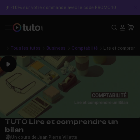
-10% sur votre commande avec le code PROMO10
C
Recher
USE
Pa
Tous les tutos
Business
Comptabilité
Lire et comprendr
Play
TUTO Lire et comprendre un
bilan
Un cours de
Jean Pierre Villatte