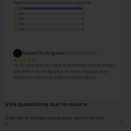
Apprenants
Commentaire
Note moyenne
Bonne formation !
Chapitre 2 : Qu'est ce qu'un bilan ?
03m32
5/5
1
4/5
0
3/5
0
2/5
0
Chapitre 3 : L'actif
31m47
1/5
0
Chapitre 4 : Les charges constatées d'avance
04m1
Raquel Rodrigues
Publié le 05/05/2021
5
Je n'y connais rien, mais la formation permet d'avoir
Chapitre 5 : Le passif
24m20
une notion de ce qui peut se faire. pratique pour
débuter un exercice comme patron. Merci
Chapitre 6 : Les produits constatées d'avance
03m2
Vos questions sur le cours
Chapitre 7 : Le bilan fonctionnel
18m03
Quel est le niveau requis pour suivre ce tuto
Voir
?