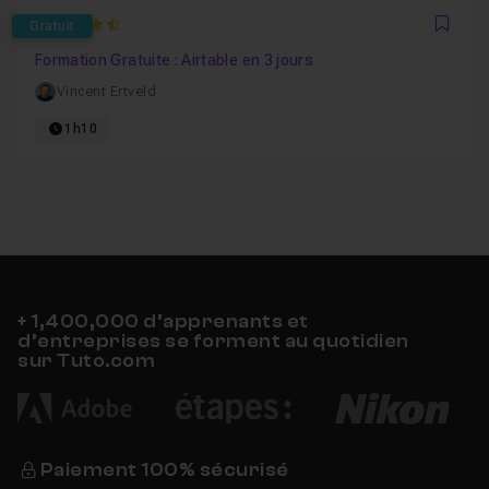
4.6111111111111
Gratuit
Favo
Formation Gratuite : Airtable en 3 jours
Vincent Ertveld
1h10
+ 1,400,000 d’apprenants et
d’entreprises se forment au quotidien
sur Tuto.com
Paiement 100% sécurisé