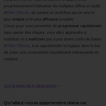
progressivement l'utilisation
de multiples effets et outils
d'
After Effects
, en suivant un
workflow
qui se veut le
plus
simple
et le plus
efficace
possible.
Conçu pour vous permettre de
progresser rapidement
sans sauter des étapes, vous allez apprendre à
mobiliser et à
maîtriser
pas à pas divers outils de bases
d
'
After Effects
,
à en appréhender la logique
dans le but
de créer une composition visuellement intéressante et
créative.
Au programme de cet atelier
Lire la suite de la description
After Effects visualiseurs audio
créatifs
Qu’allez-vous apprendre dans ce