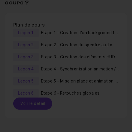
cours ?
Au cours de ce
nouvel atelier de réalisation de
visualiseurs audio
, vous
verrez
concrètement
comment :
Plan de cours
Leçon 1
Etape 1 - Création d'un background texturé
créer un fond texturé animé en 3D,
synchroniser des éléments graphiques animés avec
Leçon 2
Etape 2 - Création du spectre audio
un fichier son
Leçon 3
Etape 3 - Création des éléments HUD
créer de la profondeur avec de simples choix visuels,
Leçon 4
Etape 4 - Synchronisation animation / musique
produire une animation 3D aléatoire simplement à
partir de formes géométriques,
Leçon 5
Etape 5 - Mise en place et animation d'une caméra
mettre en place et animer une caméra
Leçon 6
Etape 6 - Retouches globales
et bien d'autres
astuces
encore !
Voir le détail
A la fin de ce cours,
vous aurez réussi à animer un
premier visualiseur audio créatif,
à partir de quelques
Table des matières
éléments graphiques et sonore.