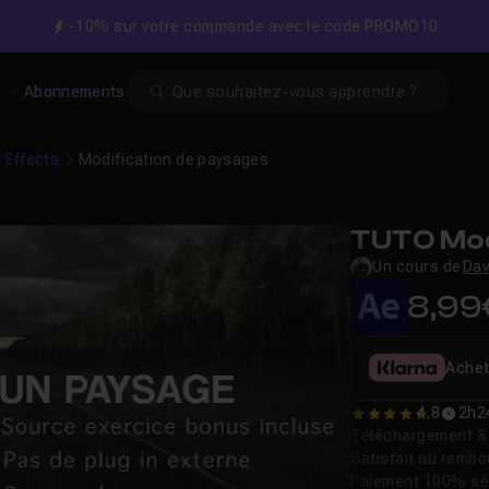
-10% sur votre commande avec le code PROMO10
Search
s
Abonnements
r Effects
Modification de paysages
TUTO Mod
Un cours de
Dav
8,99
Achet
4,8
2h2
4.7857142857143
Téléchargement & v
Satisfait ou remb
Paiement 100% sé