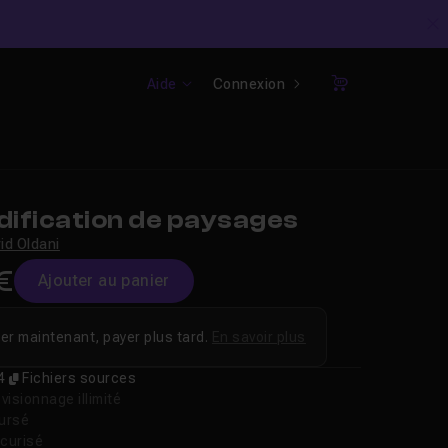
C
Aide
Connexion
Panier
ification de paysages
id Oldani
€
Ajouter au panier
er maintenant, payer plus tard.
En savoir plus
4
Fichiers sources
isionnage illimité
oursé
curisé