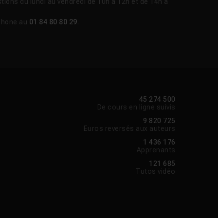
tions du lundi au vendredi de 10h à 12h et de 14h à
phone au
01 84 80 80 29
.
45 274 500
De cours en ligne suivis
9 820 725
Euros reversés aux auteurs
1 436 176
Apprenants
121 685
Tutos vidéo