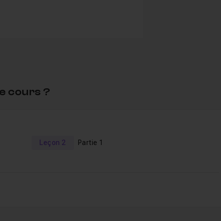
activated.
r
e cours ?
Leçon 2
Partie 1
lée à une ambiance sombre et orageuse
sade à une ambiance ensoleillée.