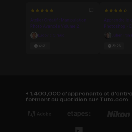
5
4.384615384
Favori
Atelier Créatif : Manipulation
Apprendre le 
Photo Avancée Volume 2
Photoshop - E
Ludovic Giraud
Julien Pon
4h31
3h23
+ 1,400,000 d’apprenants et d’entr
forment au quotidien sur Tuto.com