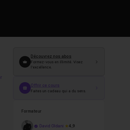
Découvrez nos abos
Formez-vous en illimité. Visez
l’excellence.
er
Offrir ce cours
Faites un cadeau qui a du sens.
Formateur
David Oldani
4,9