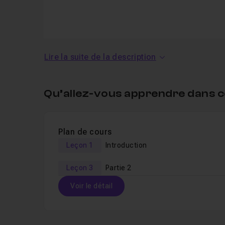
Vimeo
Lire la suite de la description
This service is not 
Autorise
Qu’allez-vous apprendre dans c
Plan de cours
Leçon 1
Introduction
Leçon 3
Partie 2
Nous étudierons 2 exemples très différents :
Voir le détail
Nous passerons d'une ambiance très ensoleil
Nous passerons d'une ambiance grise et maus
Table des matières