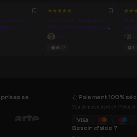
6154
5
5
Favori
Favori
compositing
Atelier Créatif : Manipulation
Atelie
pisode 1
Photo Créative Avancée sous
ses p
Photoshop Volume 5
s
Ludovic Giraud
Ju
6h07
1h
eprises se
Paiement 100% séc
Vos données sont chiffrées et 
Besoin d’aide ?