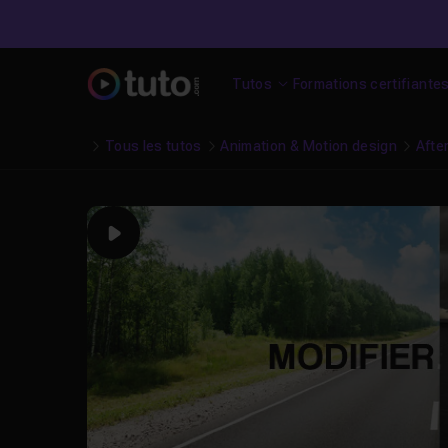
Tutos
Formations certifiante
Tous les tutos
Animation & Motion design
Afte
Play