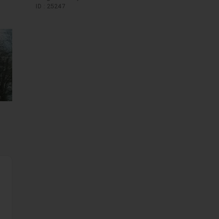
ID : 25247
nt
mages suivantes