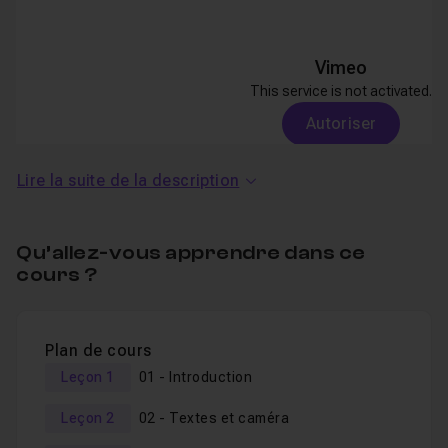
Vimeo
This service is not activated.
Autoriser
Lire la suite de la description
Qu’allez-vous apprendre dans ce
cours ?
Nous allons mettre en place un décor dans l'espace 3D
Plan de cours
(montagnes, sapins, nuages, lune, etc) et y inclure des
Leçon 1
01 - Introduction
textes auxquels nous donnerons un aspect de neige.
Leçon 2
02 - Textes et caméra
Pour mettre en scène notre vidéo nous utiliserons la