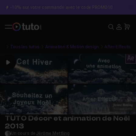
-10% sur votre commande avec le code PROMO10
C
Recher
USE
Pa
Tous les tutos
Animation & Motion design
After Effects
Play
TUTO Décor et animation de Noël
2013
Un cours de
Jérôme Mettling