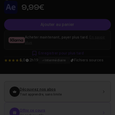
9,99€
Ajouter au panier
Acheter maintenant, payer plus tard.
En savoir
plus
Enregistrer pour plus tard
5,0
2h19
Fichiers sources
Intermédiaire
4.952380952381
Découvrez nos abos
Tout apprendre, sans limite
Offrir ce cours