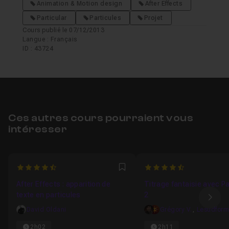
Animation & Motion design
After Effects
Particular
Particules
Projet
Cours publié le 07/12/2013
Langue : Français
ID : 43724
Ces autres cours pourraient vous
intéresser
4.5
4.5
Favori
After Effects : apparition de
Titrage fantaisie avec Pa
texte en particules
2
Ima
David Oldani
Grégory V.
,
2h02
2h11