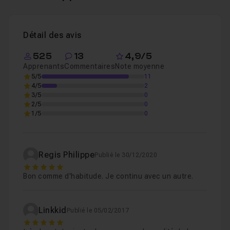
Détail des avis
525
13
4,9/5
Apprenants
Commentaires
Note moyenne
5/5
11
4/5
2
3/5
0
2/5
0
1/5
0
Regis Philippe
Publié le 30/12/2020
5
Bon comme d'habitude. Je continu avec un autre.
Linkkid
Publié le 05/02/2017
5