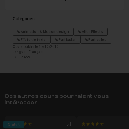
Catégories
Animation & Motion design
After Effects
Effets de texte
Particular
Particules
Cours publié le 17/12/2010
Langue : Français
ID : 15469
Ces autres cours pourraient vous
intéresser
4.6666666666667
4.5
Gratuit
Favori