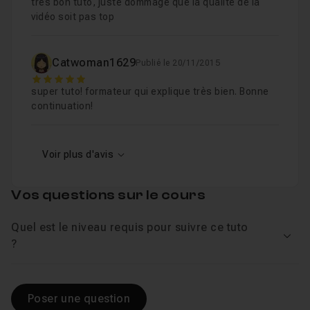
très bon tuto, juste dommage que la qualité de la
vidéo soit pas top
Catwoman1629
Publié le 20/11/2015
5
super tuto! formateur qui explique très bien. Bonne
continuation!
Voir plus d'avis
Vos questions sur le cours
Quel est le niveau requis pour suivre ce tuto
Voir
?
Poser une question