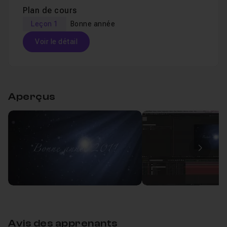
Plan de cours
Leçon 1
Bonne année
Voir le détail
Table des matières
Aperçus
Bonne année
42m49
Leçon 1
Image
Avis des apprenants