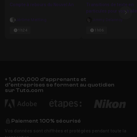
Compte à rebours du Nouvel An
Transitions de texte en
particules pour vos trail
Ima
Jérôme Mettling
Jimmy Delannoy
1h24
1h06
+ 1,400,000 d’apprenants et
d’entreprises se forment au quotidien
sur Tuto.com
Paiement 100% sécurisé
Vos données sont chiffrées et protégées pendant toute la