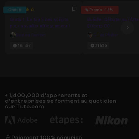
4.5
4.25
Gratuit
Promo -18%
Favori
Gratuit : Le top 5 des scripts
Bundle : Débuter sur Afte
pour travailler efficacement !
Effects CC
Ima
Bastien Denizot
Gilles Pfeiffer
16m57
21h35
+ 1,400,000 d’apprenants et
d’entreprises se forment au quotidien
sur Tuto.com
Paiement 100% sécurisé