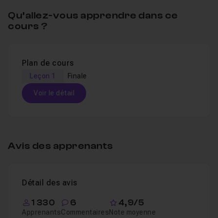
Qu’allez-vous apprendre dans ce
cours ?
Plan de cours
Leçon 1
Finale
Voir le détail
Table des matières
Avis des apprenants
Finale
1h22
Leçon 1
Détail des avis
1 330
6
4,9/5
Apprenants
Commentaires
Note moyenne