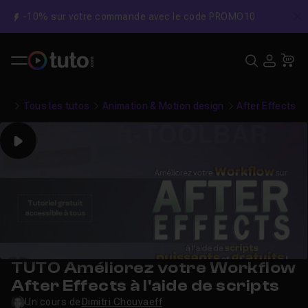
-10% sur votre commande avec le code PROMO10
C
Recher
USE
Pa
Tous les tutos
Animation & Motion design
After Effects
Play
TUTO Améliorez votre Workflow
After Effects à l'aide de scripts
Un cours de
Dimitri Chouvaeff