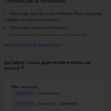
Contenu de la formation
Détourage avec les outils d’Affinity Photo Baguette
Magique ou Sélection d'objets
Travail des calques et masques
Ajustements colorimétriques et luminosité
Pinceau de clonage (Tampon) et Correcteurs
Lire la suite de la description
comparés
Dé-matriçage en amont avec le Develop Persona
Qu’allez-vous apprendre dans ce
cours ?
À qui s’adresse cette formation ?
Aux photographes, créateurs de contenu ou amateurs
Plan de cours
curieux de
maîtriser les bases du photomontage à la
Chapitre 1
Introduction
main
, dans un environnement professionnel accessible,
sans abonnement. Cette formation ne couvre pas les
Chapitre 2
Exercice 1 - Composite
bases d'Affinity Photo 2, si vous n'avez jamais ouvert le