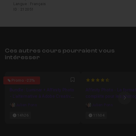
Langue : Français
ID : 212051
Ces autres cours pourraient vous
intéresser
4.5
4.0566037735849
Promo -23%
Favori
Bundle : Luminar + Affinity Photo
Affinity Photo - La forma
- L'alternative à Adobe Creative
complète pour les photo
Ima
Cloud
Julien Pons
Julien Pons
14h26
11h04