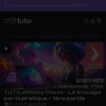
-10% sur votre commande avec le code PROMO10
C
Recher
USE
Pa
Tous les tutos
Photographie & Retouche
Affinity Photo
Play
TUTO Affinity Photo - Le trucage
par la pratique - 1ère partie
Un cours de
Julien Pons