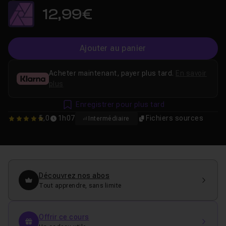
12,99€
Ajouter au panier
Acheter maintenant, payer plus tard.
En savoir
plus
Enregistrer pour plus tard
5,0
1h07
Fichiers sources
Intermédiaire
5
Découvrez nos abos
Tout apprendre, sans limite
Offrir ce cours