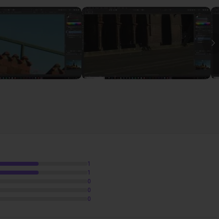
 - Gommer et recréer de la matière
36m52
t donnés pour améliorer votre productivité.
I
e retouche facile et efficace
, que vous pourrez ensuite
ques !
 maîtrisées (calques, navigations dans l'interface, outil
 grands débutants !
1
1
0
0
0