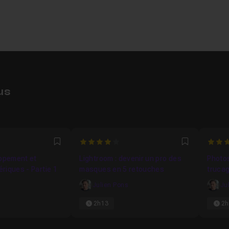
us
4
5
Favori
Favori
oppement et
Lightroom : devenir un pro des
Photo
riques - Partie 1
masques en 5 retouches
trucag
s
Julien Pons
Ju
2h13
2h