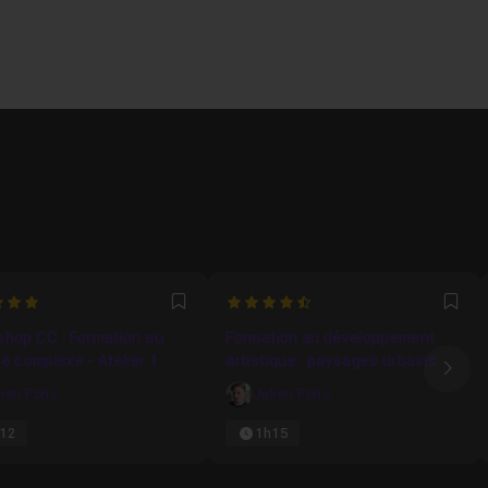
4.5
Favori
Fav
shop CC : Formation au
Formation au développement
e complexe - Atelier 1
artistique : paysages urbains
Ima
lien Pons
Julien Pons
12
1h15