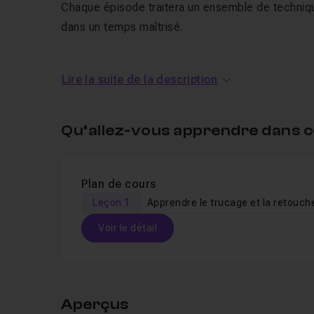
Chaque épisode traitera un ensemble de techniqu
dans un temps maîtrisé.
Vous pourrez donc vous former à la carte, en
Lire la suite de la description
fonction des techniques que vous souhaitez a
Dans ce premier épisode, nous verrons
comment
Qu’allez-vous apprendre dans c
aussi
re-créer de la matière
pour cacher les zon
connues sous le nom de "
restore
"; et
composit
Plan de cours
De nombreuses notions et outils se
Leçon 1
Voir le détail
Calques de réglages
Tracé à la plume
Table des matières
Masque de
fusion
InPaint et tampon de duplication
Aperçus