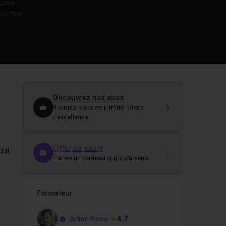
oursé
curisé
Découvrez nos abos
Formez-vous en illimité. Visez
l’excellence.
Offrir ce cours
qui
Faites un cadeau qui a du sens.
Formateur
Julien Pons
4,7