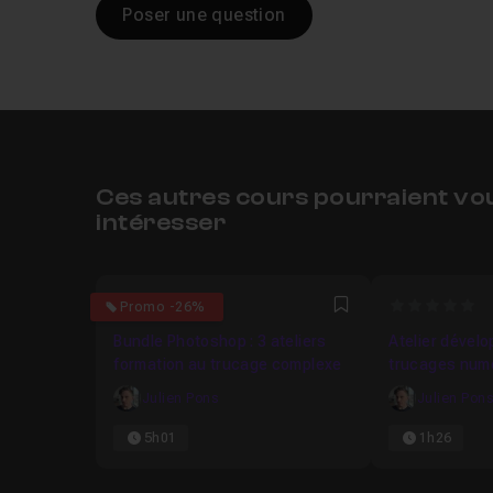
Poser une question
Ces autres cours pourraient vo
intéresser
0
0
Promo -26%
Favori
Bundle Photoshop : 3 ateliers
Atelier dével
formation au trucage complexe
trucages numé
Julien Pons
Julien Pon
5h01
1h26