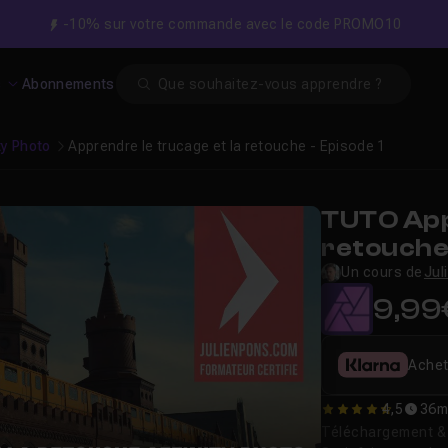
-10% sur votre commande avec le code PROMO10
Search
s
Abonnements
ty Photo
Apprendre le trucage et la retouche - Episode 1
TUTO App
retouche 
Un cours de
Jul
9,99
Achet
4,5
36m
4.5
Téléchargement & v