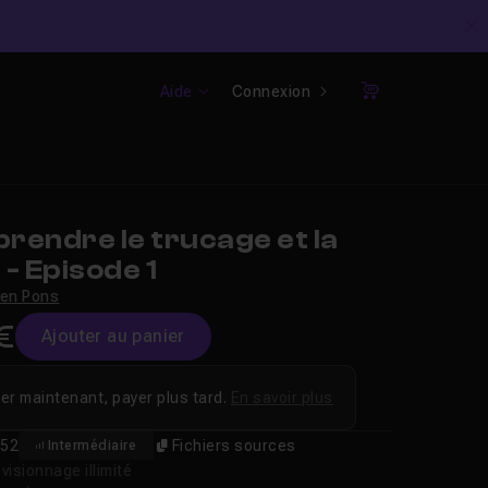
C
Aide
Connexion
Panier
rendre le trucage et la
- Episode 1
ien Pons
€
Ajouter au panier
er maintenant, payer plus tard.
En savoir plus
52
Fichiers sources
Intermédiaire
isionnage illimité