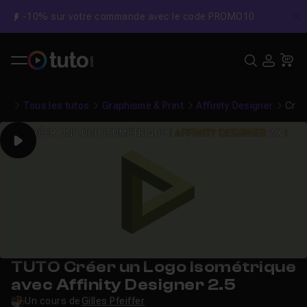
-10% sur votre commande avec le code PROMO10
C
Recher
USE
Pa
Tous les tutos
Graphisme & Print
Affinity Designer
Crée
Play
TUTO Créer un Logo Isométrique
avec Affinity Designer 2.5
Un cours de
Gilles Pfeiffer