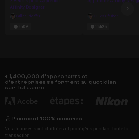
2 Heures pour Apprendre
Apprendre Affinity Desig
Affinity Designer
Ima
Gilles Pfeiffer
Gilles Pfeiffer
2h09
13h25
+ 1,400,000 d’apprenants et
d’entreprises se forment au quotidien
sur Tuto.com
Paiement 100% sécurisé
Vos données sont chiffrées et protégées pendant toute la
transaction.