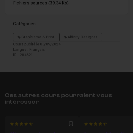
Fichiers sources
(39.34 Ko)
Catégories
Graphisme & Print
Affinity Designer
Cours publié le 03/09/2024
Langue : Français
ID : 204621
Ces autres cours pourraient vous
intéresser
4.6363636363636
4.8333333333333
Favori