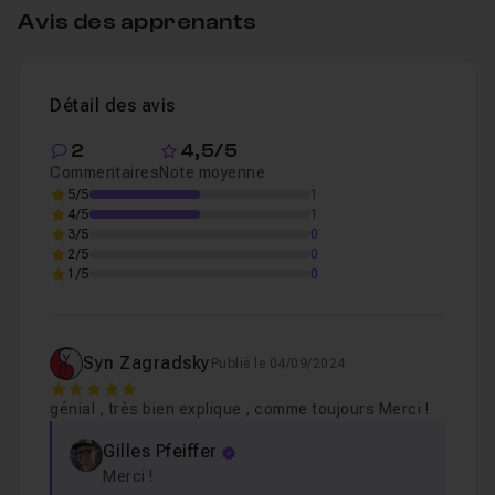
Avis des apprenants
04-Duplication des formes et finalisation du lo
Leçon 4
05-Exports et fin du tuto
06m30
Détail des avis
Leçon 5
2
4,5/5
Commentaires
Note moyenne
5/5
1
4/5
1
3/5
0
2/5
0
1/5
0
Syn Zagradsky
Publié le 04/09/2024
5
génial , très bien explique , comme toujours Merci !
Gilles Pfeiffer
Merci !