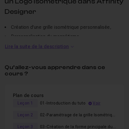
un Logo Isométrique dans Affinity
Designer
Création d'une grille isométrique personnalisée,
Personnalisation du magnétisme,
Création d'une forme à l'aide de la plume,
Lire la suite de la description
Duplication de formes et positionnement,
Création d'un arrière-plan.
Qu’allez-vous apprendre dans ce
cours ?
Attention si vous avez déjà acheté le tuto complet
sur Affinity Designer 2, n'achetez pas ce tuto, il est
inclus dans la formation disponible ici:
Plan de cours
Leçon 1
01-Introduction du tuto
Voir
Apprendre Affinity Designer 2
Leçon 2
02-Paramétrage de la grille Isométrique
Si vous êtes débutant, je ne peux que vous conseiller
d'obtenir ce tuto pour apprendre Affinity Designer de A
Leçon 3
03-Création de la forme principale du logo à la plume