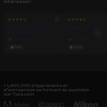
intéresser
4.6363636363636
4.8333333333333
Favori
2 Heures pour Apprendre
Apprendre Affinity Desig
Affinity Designer
Ima
Gilles Pfeiffer
Gilles Pfeiffer
2h09
13h25
+ 1,400,000 d’apprenants et
d’entreprises se forment au quotidien
sur Tuto.com