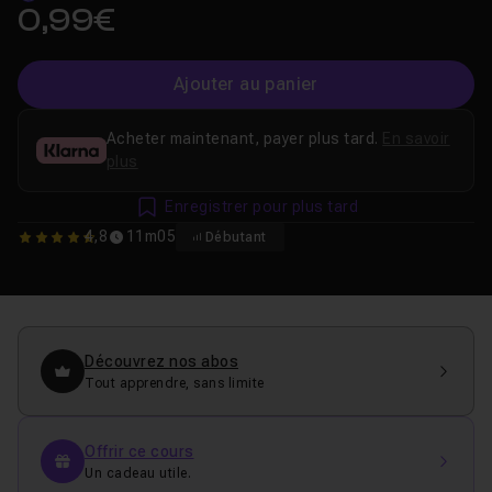
0,99€
Ajouter au panier
Acheter maintenant, payer plus tard.
En savoir
plus
Enregistrer pour plus tard
4,8
11m05
Débutant
4.8
Découvrez nos abos
Tout apprendre, sans limite
Offrir ce cours
Un cadeau utile.