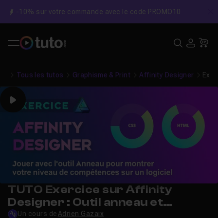
-10% sur votre commande avec le code PROMO10
C
Recher
USE
Pa
Tous les tutos
Graphisme & Print
Affinity Designer
Exer
Play
TUTO Exercice sur Affinity
Designer : Outil anneau et
synchronisation de symboles
Un cours de
Adrien Gazaix