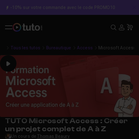
-10% sur votre commande avec le code PROMO10
C
Recher
USE
Pa
Tous les tutos
Bureautique
Access
Microsoft Access : 
Play
TUTO Microsoft Access : Créer
un projet complet de A à Z
Un cours de
Thomas Beaury