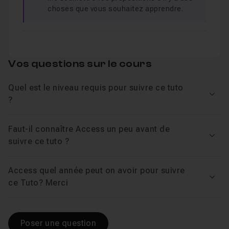
choses que vous souhaitez apprendre.
En revanche, la première partie de cette formation vous
proposera des piqûres de rappel sur les principales
notions.
Vos questions sur le cours
N'hésitez plus : lancez-vous, je vous guide !
Quel est le niveau requis pour suivre ce tuto
Voir
?
Faut-il connaître Access un peu avant de
Voir
suivre ce tuto ?
Access quel année peut on avoir pour suivre
Voir
ce Tuto? Merci
Poser une question