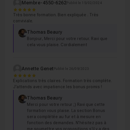
Membre-4550-6262
Publié le 15/02/2024
5
Pour une association :
Très bonne formation. Bien expliquée . Très
conviviale.
Une base de données pour la gestion des adhérents
Thomas Beaury
et paiements de cotisations Organisation d'évènements
Bonjour, Merci pour votre retour. Ravi que
Et bien d'autres encore...
cela vous plaise. Cordialement
Aucune compétence d'Access n'est requise pour
suivre cette formation
.
Annette Genet
Publié le 26/09/2023
Un ordinateur, une connexion internet et de
5
Explications très claires. Formation très complète.
la motivation suffisent ! Toutefois, il est préférable de
J'attends avec impatience les bonus promis !
connaître les notions basiques en matière de bases de
données.
Thomas Beaury
Merci pour votre retour ;) Ravi que cette
formation vous plaise. La section Bonus
En effet, cette formation aspire à vous aider à utiliser
sera complétée au fur et à mesure en
Access ; ce n'est pas une formation sur les bases de
fonction des demandes. N'hésitez pas à
données.
me soumettre vos propositions s'il y a des