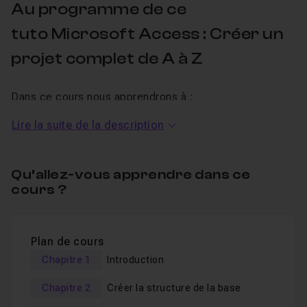
Au programme de ce
tuto Microsoft Access : Créer un
projet complet de A à Z
Dans ce cours nous apprendrons à :
Lire la suite de la description
Créer des tables et mettre en place les relations ;
Créer des formulaires pour donner une interface
graphique à votre base ;
Qu’allez-vous apprendre dans ce
cours ?
Créer des macros pour automatiser certaines tâches
;
Créer des requêtes à l'aide de l'assistant puis en
Plan de cours
mode VBA ;
Chapitre 1
Introduction
Créer des états pour imprimer vos données ;
Chapitre 2
Créer la structure de la base
Protéger votre base à l'aide d'un mot de passe.