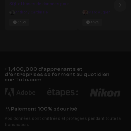
SQL et bases de données pour
Ima
débutants
Anthony Cardinale
Marc Augier
3h39
4h25
+ 1,400,000 d’apprenants et
d’entreprises se forment au quotidien
sur Tuto.com
Paiement 100% sécurisé
Vos données sont chiffrées et protégées pendant toute la
transaction.