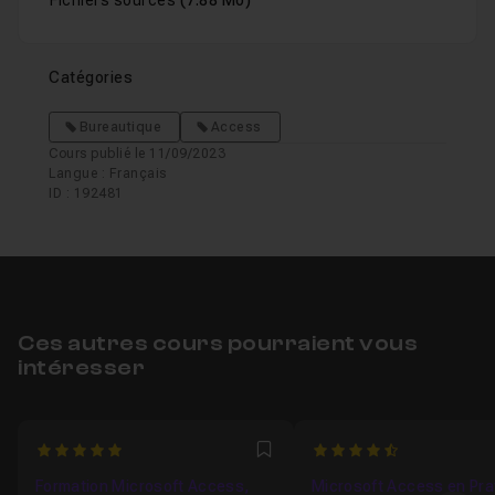
Fichiers sources
(7.88 Mo)
Catégories
Bureautique
Access
Cours publié le 11/09/2023
Langue : Français
ID : 192481
Ces autres cours pourraient vous
intéresser
5
4.3333333333333
Favori
Formation Microsoft Access,
Microsoft Access en Pra