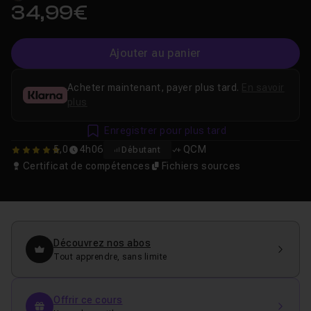
34,99€
Ajouter au panier
Acheter maintenant, payer plus tard.
En savoir
plus
Enregistrer pour plus tard
5,0
4h06
QCM
Débutant
5
Certificat de compétences
Fichiers sources
Découvrez nos abos
Tout apprendre, sans limite
Offrir ce cours