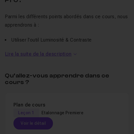
Parmi les différents points abordés dans ce cours, nous
apprendrons à :
Utiliser l'outil Luminosité & Contraste
Utiliser l'outil Couleur
Lumetri
(et notamment la
Lire la suite de la description
gestion des courbes RVB)
Utiliser l'effet
Recadrage
Qu’allez-vous apprendre dans ce
Pour ce tutoriel, vous avez besoin :
cours ?
D'un plan à retoucher (le plan utilisé dans le tutoriel
est inclus dans les fichiers sources)
Plan de cours
De
Premiere
Pro version CC 2017
Leçon 1
Etalonnage Premiere
Voir le détail
La vidéo utilisée pour les besoins de ce tutoriel