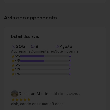
Premiere PRO est incluse dans les supports de cours.
Table des matières
Je reste disponible via la section d'entraide de ce
cours pour répondre à vos questions.
Avis des apprenants
Etalonnage Premiere
06m29
Leçon 1
Détail des avis
305
8
4,5/5
Apprenants
Commentaires
Note moyenne
5/5
4
4/5
4
3/5
0
2/5
0
1/5
0
Christian Mahieu
Publié le 20/02/2020
5
clair, concis en un mot efficace