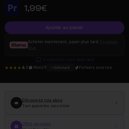
1,99€
Ajouter au panier
Acheter maintenant, payer plus tard.
En savoir
plus
Enregistrer pour plus tard
4,5
06m29
Fichiers sources
Débutant
4.5
Découvrez nos abos
Tout apprendre, sans limite
Offrir ce cours