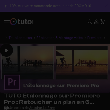
-10% sur votre commande avec le code PROMO10
C
Recher
USE
Pa
Tous les tutos
Réalisation & Montage vidéo
Premiere
Ét
Play
TUTO Étalonnage sur Premiere
Pro : Retoucher un plan en 6
minutes
Un cours de
Antoine Le Bars