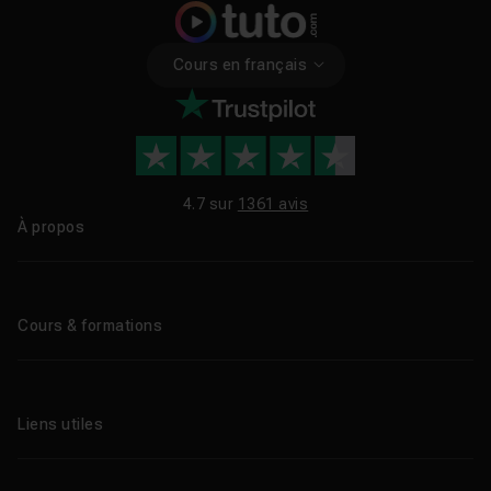
Cours en français
4.7 sur
1361 avis
À propos
Qui sommes-nous ?
Le blog
Cours & formations
Tous les tutos
Formations éligibles CPF
Liens utiles
Formations certifiantes
Formations IA
Entreprises