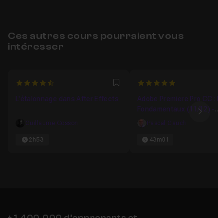
Ces autres cours pourraient vous
intéresser
4.8947368421053
5
Favori
L'étalonnage dans After Effects
Adobe Premiere Pro CC :
Fondamentaux (11/12) -
Ima
Correction colorimétriqu
Guillaume Cosson
Pascal Gauch
bases
2h53
43m01
+ 1,400,000 d’apprenants et