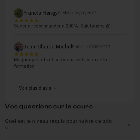
Francis Hengy
Publié le 02/10/2017
5
Super a recommander a 200%. Salutations @+
Jean-Claude Michel
Publié le 21/09/2017
5
Magnifique tuto et un tout grand merci cette
formation
Voir plus d'avis
Vos questions sur le cours
Quel est le niveau requis pour suivre ce tuto
Voir
?