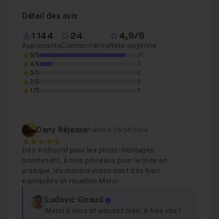
Détail des avis
1 144
24
4,9/5
Apprenants
Commentaires
Note moyenne
5/5
21
4/5
3
3/5
0
2/5
0
1/5
0
Dany Réjasse
Publié le 06/04/2024
5
très instructif pour les photo-montages.
maintenant, à mes pinceaux pour la mise en
pratique. les manipulations sont très bien
expliquées et visuelles Merci
Ludovic Giraud
Merci à vous et amusez bien. À très vite !