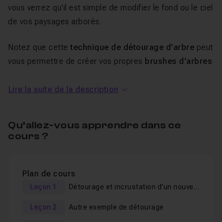
vous verrez qu'il est simple de modifier le fond ou le ciel
de vos paysages arborés.
Notez que cette
technique de détourage d'arbre
peut
vous permettre de créer vos propres
brushes d'arbres
et de végétations en
vue
de vous créer une collection
de formes de pinceaux dans
Photoshop
, ce qui sera
Lire la suite de la description
abordé également dans ce tuto dans une vidéo bonus !
Qu’allez-vous apprendre dans ce
Ce cours est adapté pour un niveau débutant, toutes les
cours ?
étapes du tutoriel étant expliquées.
En bonus vous trouverez
la liste des raccourcis
Photoshop
(PC et Mac), généreusement mis à
Plan de cours
disposition par Tuto.com.
Leçon 1
Détourage et incrustation d'un nouveau fond
Leçon 2
Autre exemple de détourage