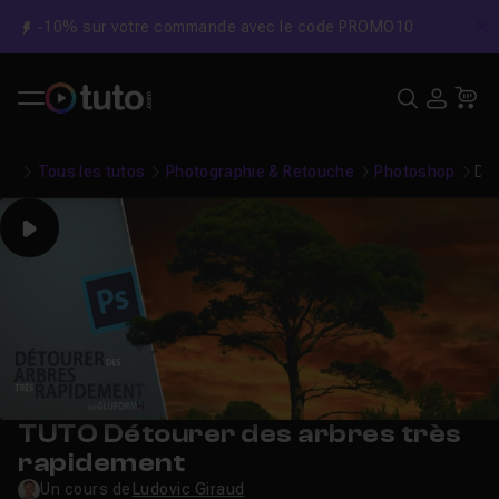
-10% sur votre commande avec le code PROMO10
C
Recher
USE
Pa
Tous les tutos
Photographie & Retouche
Photoshop
Dét
Play
TUTO Détourer des arbres très
rapidement
Un cours de
Ludovic Giraud