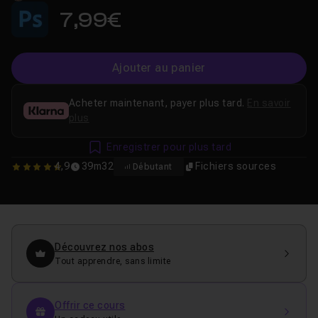
7,99€
Ajouter au panier
Acheter maintenant, payer plus tard.
En savoir
plus
Enregistrer pour plus tard
4,9
39m32
Fichiers sources
Débutant
4.875
Découvrez nos abos
Tout apprendre, sans limite
Offrir ce cours