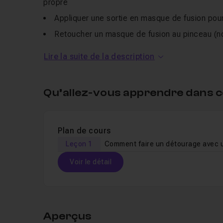
propre
Appliquer une sortie en masque de fusion pour 
Retoucher un masque de fusion au pinceau (noi
délicates comme les cheveux
Lire la suite de la description
Créer des actions d'export rapide en JPG (q
Enregistrer pour le Web »
Qu’allez-vous apprendre dans c
Ce cours s'adresse aux utilisateurs de Photosho
le détourage et l'export. Savoir ouvrir un fichier e
des raccourcis clavier est fourni avec le cours.
Plan de cours
Leçon 1
Voir le détail
Table des matières
Aperçus