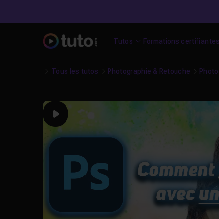
Tutos
Formations certifiante
Tous les tutos
Photographie & Retouche
Photo
Play