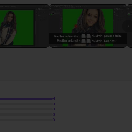
e seule touche ?
12m23
ne seule touche ?
03m49
I
4
0
0
0
0