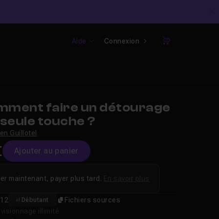
C
Aide
Connexion
Panier
ment faire un détourage
seule touche ?
ien Guillotel
€
Ajouter au panier
er maintenant, payer plus tard.
En savoir plus
12
Fichiers sources
Débutant
isionnage illimité