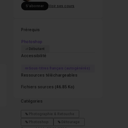
S'abonner
Voir ses cours
Prérequis
Photoshop
Débutant
Accessibilité
sur
tif
Sous-titres français (autogénérés)
Ressources téléchargeables
Fichiers sources
(46.85 Ko)
Catégories
Photographie & Retouche
Photoshop
Détourage