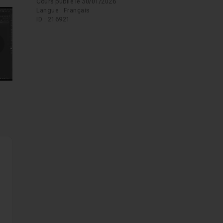
Cours publié le 30/01/2026
Langue : Français
ID : 216921
mages suivantes