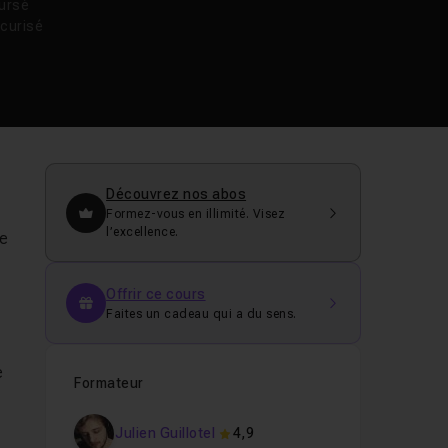
oursé
curisé
Découvrez nos abos
Formez-vous en illimité. Visez
l’excellence.
te
Offrir ce cours
Faites un cadeau qui a du sens.
e
Formateur
Julien Guillotel
4,9