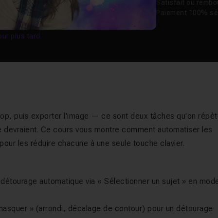
Satisfait ou remb
Paiement 100% sé
our plus tard
op, puis exporter l'image — ce sont deux tâches qu'on répè
ne devraient. Ce cours vous montre comment automatiser les
our les réduire chacune à une seule touche clavier.
détourage automatique via « Sélectionner un sujet » en mod
 masquer » (arrondi, décalage de contour) pour un détourage