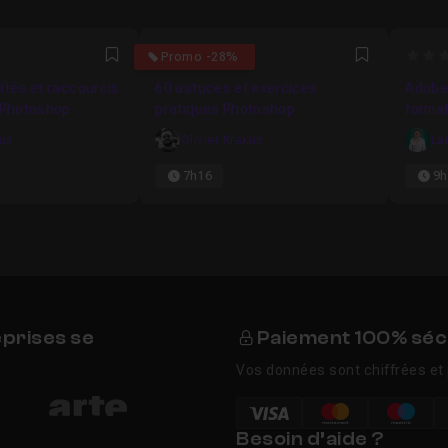
4.4444444444444
0
Promo -28%
Favori
Favori
ités et raccourcis
60 astuces et exercices
Adobe
Photoshop
pratiques Photoshop
forma
kus
Olivier Krakus
La
7h16
9h
eprises se
Paiement 100% séc
Vos données sont chiffrées et 
Besoin d’aide ?