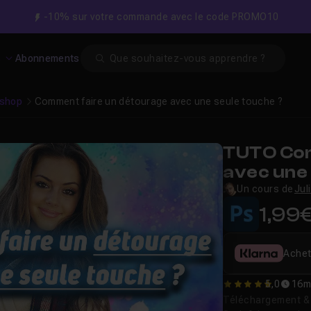
-10% sur votre commande avec le code PROMO10
Search
s
Abonnements
shop
Comment faire un détourage avec une seule touche ?
TUTO Com
avec une 
Un cours de
Jul
1,99
Achet
5,0
16m
5
Téléchargement & v