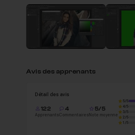
Leçon 1
Comment faire un détourage avec un
Leçon 2
Comment exporter une image avec u
Avis des apprenants
Détail des avis
5/5
4/5
122
4
5/5
3/5
Apprenants
Commentaires
Note moyenne
2/5
1/5