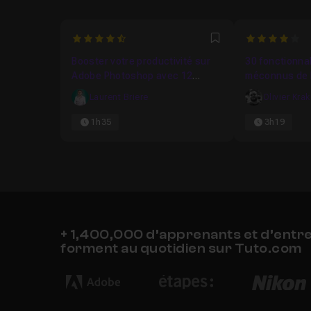
4.6666666666667
4
Favori
Booster votre productivité sur
30 fonctionnal
Adobe Photoshop avec 12
méconnus de 
astuces de pro
Laurent Briere
Olivier Kra
1h35
3h19
+ 1,400,000 d’apprenants et d’entr
forment au quotidien sur Tuto.com