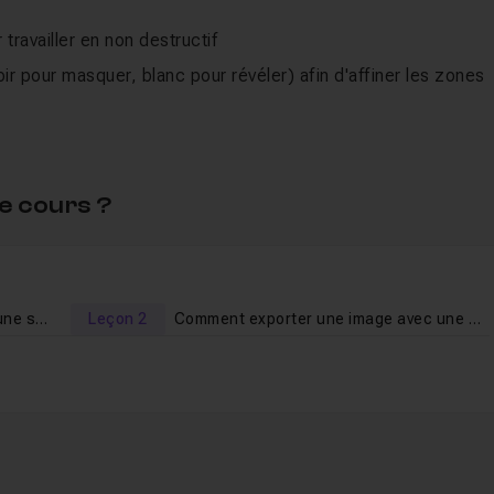
travailler en non destructif
r pour masquer, blanc pour révéler) afin d'affiner les zones
ualité maximum, sRVB) et en PNG 24 avec transparence via «
e cours ?
p (version 2018 / 19.3 minimum) qui veulent gagner du temps 
t naviguer dans l'interface suffit pour suivre. Un PDF récapitula
Comment faire un détourage avec une seule touche ?
Leçon 2
Comment exporter une image avec une seule touche ?