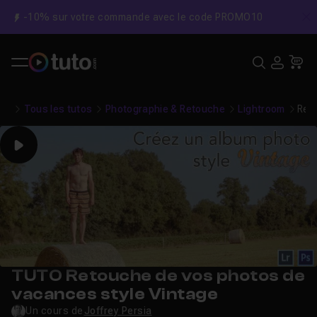
-10% sur votre commande avec le code PROMO10
C
Recher
USE
Pa
Tous les tutos
Photographie & Retouche
Lightroom
Ret
Play
TUTO Retouche de vos photos de
vacances style Vintage
Un cours de
Joffrey Persia