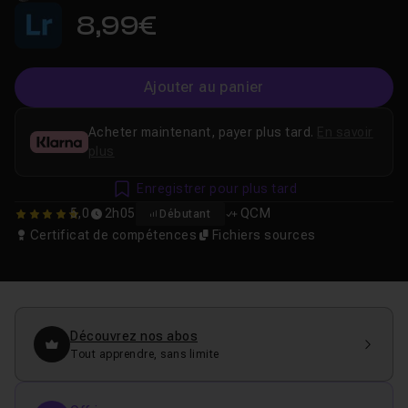
8,99€
Ajouter au panier
Acheter maintenant, payer plus tard.
En savoir
plus
Enregistrer pour plus tard
5,0
2h05
QCM
Débutant
5
Certificat de compétences
Fichiers sources
Découvrez nos abos
Tout apprendre, sans limite