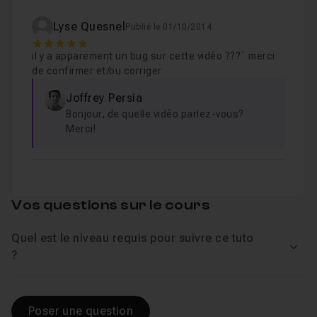
Lyse Quesnel
Publié le 01/10/2014
5
9 - Retouche d'une photo artistique
15m45
Leçon 9
il y a apparement un bug sur cette vidéo ???` merci
de confirmer et/ou corriger
10 - Organisation de vos photos
03m08
Joffrey Persia
Leçon 10
Bonjour, de quelle vidéo parlez-vous?
Merci!
11 - Export de vos photos
11m10
Leçon 11
Vos questions sur le cours
Quel est le niveau requis pour suivre ce tuto
Voir
?
Poser une question