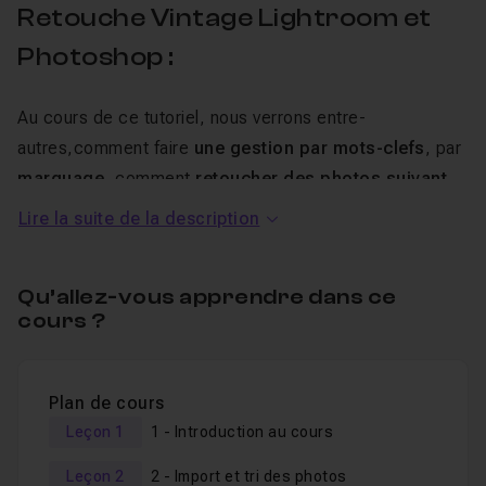
Retouche Vintage Lightroom et
Photoshop :
Au cours de ce tutoriel, nous verrons entre-
autres,comment faire
une gestion par mots-clefs
, par
marquage
, comment
retoucher des photos suivant
un style Vintage
, comment
sauver une photo sous
Lire la suite de la description
exposées
et comment
enlever des éléments
perturbateurs sur la prise de vue
. Nous verrons
Qu’allez-vous apprendre dans ce
également
comment redonner du peps à notre image
cours ?
dans un chapitre bonus.
A la fin de ce tutoriel, vous aurez toutes les cartes en
Plan de cours
main pour
être autonome
lors de vos
retouches perso
Leçon 1
1 - Introduction au cours
pour vos vacances
, voyages entre amis ou en famille!
Leçon 2
2 - Import et tri des photos