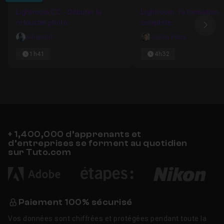
Favori
Lightroom CC - Débuter la
Lightroom : la formation
retouche photo
complète
Ima
Mhsprod
Julien Pons
1h41
4h32
+ 1,400,000 d’apprenants et
d’entreprises se forment au quotidien
sur Tuto.com
Paiement 100% sécurisé
Vos données sont chiffrées et protégées pendant toute la