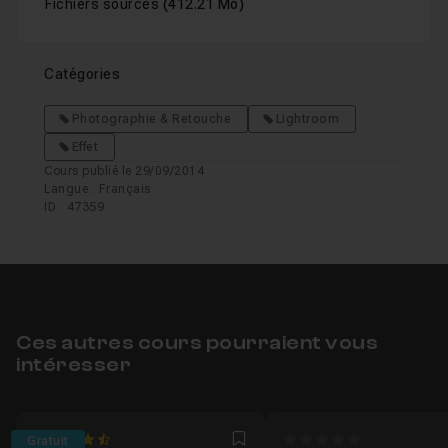
Fichiers sources
(412.21 Mo)
Catégories
Photographie & Retouche
Lightroom
Effet
Cours publié le 29/09/2014
Langue : Français
ID : 47359
Ces autres cours pourraient vous
intéresser
4.3333333333333
0
Gratuit