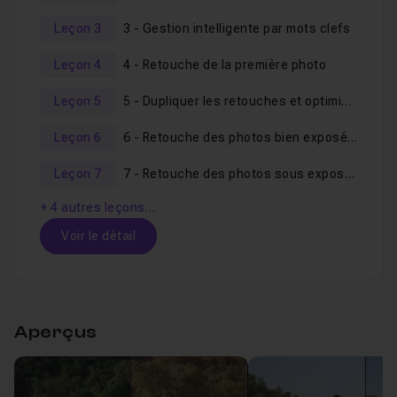
Toutes les photos retouchées sont fournies dans le
Leçon 3
3 - Gestion intelligente par mots clefs
fichier source afin que tout le monde puisse effectuer
ces retouches en parallèle. Je reste à votre entière
Leçon 4
4 - Retouche de la première photo
disposition pour des questions via tuto.com !
Leçon 5
5 - Dupliquer les retouches et optimiser le temps de travail
Leçon 6
6 - Retouche des photos bien exposées
Leçon 7
7 - Retouche des photos sous exposées
+ 4 autres leçons…
Voir le détail
Table des matières
Aperçus
1 - Introduction au cours
01m22
Leçon 1