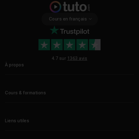
Cours en français
4.7 sur
1363 avis
À propos
Qui sommes-nous ?
Le blog
Cours & formations
Tous les tutos
Formations éligibles CPF
Liens utiles
Formations certifiantes
Formations IA
Entreprises