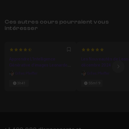
Ces autres cours pourraient vous
intéresser
4.75
5
Favori
Apprendre L'Intelligence
Les Nouveautés de Leona
Générative d'images Leonardo
décembre 2024
Ima
AI
Gilles Pfeiffer
Gilles Pfeiffer
3h41
55m19