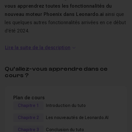
vous apprendrez toutes les fonctionnalités du
nouveau moteur Phoenix dans Leonardo.ai
ainsi que
les quelques autres fonctionnalités arrivées en ce début
d'été 2024.
Lire la suite de la description
Au programme de ce tuto
Leonardo.ai modèle Phoenix :
Qu’allez-vous apprendre dans ce
cours ?
Présentation du nouveau moteur Phoenix
Générer des images à l'aide de Phoenix
Plan de cours
Générer des textes et/ou logos
Chapitre 1
Introduction du tuto
Prompt Enhance
Chapitre 2
Les nouveautés de Leonardo.AI
Describe with AI
Edit with AI
Chapitre 3
Conclusion du tuto