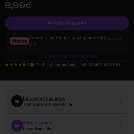
9,99€
Ajouter au panier
Acheter maintenant, payer plus tard.
En savoir
plus
Enregistrer pour plus tard
5,0
1h14
Fichiers sources
Intermédiaire
5
Découvrez nos abos
Tout apprendre, sans limite
Offrir ce cours
Un cadeau utile.