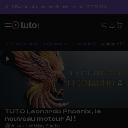
-10% sur votre commande avec le code PROMO10
C
Recher
USE
Pa
Tous les tutos
IA Générative
Leonardo AI
Leonardo Phoe
Play
TUTO Leonardo Phoenix, le
nouveau moteur AI !
Un cours de
Gilles Pfeiffer