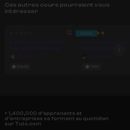
Ces autres cours pourraient vous
intéresser
0
5
Gratuit
Favori
IA générative dans Illustrator :
Gratuit : Les nouveautés
créer vecteurs, motifs et
d'Illustrator 28.6
Ima
couleurs...
Julien Pons
Gilles Pfeiffer
53m53
1h08
+ 1,400,000 d’apprenants et
d’entreprises se forment au quotidien
sur Tuto.com