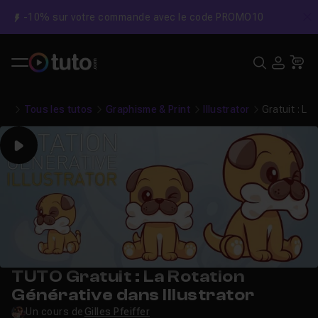
-10% sur votre commande avec le code PROMO10
C
Recher
USE
Pa
Tous les tutos
Graphisme & Print
Illustrator
Gratuit : La
Play
TUTO Gratuit : La Rotation
Générative dans Illustrator
Un cours de
Gilles Pfeiffer