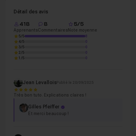
Bonne formation !
Chapitre 4 : Autres exemples d'illustrations avec Rot
Détail des avis
418
8
5/5
Chapitre 5 : Conclusion du tuto
02m54
Apprenants
Commentaires
Note moyenne
5/5
8
4/5
0
3/5
0
2/5
0
1/5
0
Jean Levallois
Publié le 20/09/2025
5
Très bon tuto. Explications claires !
Gilles Pfeiffer
Et merci beaucoup !