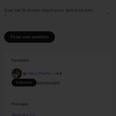
Quel est le niveau requis pour suivre ce tuto
Voir
?
Poser une question
Formateur
Gilles Pfeiffer
4,9
S'abonner
Voir ses cours
Prérequis
Illustrator CC