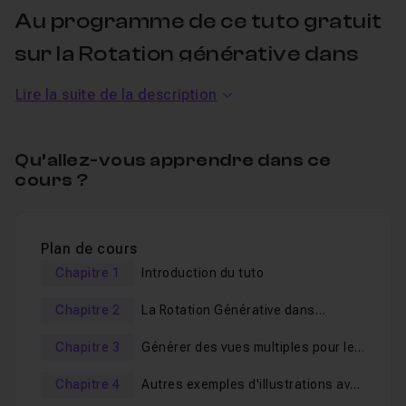
Au programme de ce tuto gratuit
sur la Rotation générative dans
Illustrator :
Lire la suite de la description
Optimisation de vos graphismes
Qu’allez-vous apprendre dans ce
Génération des vues avec la rotation générative
cours ?
Les options de la barre de rotation générative
Plusieurs exemples; personnages, animaux, voiture,
maison...
Plan de cours
Chapitre 1
Introduction du tuto
À la fin de ce tuto, vous saurez utiliser cet outil
Chapitre 2
La Rotation Générative dans
formidable qui vous fera gagner un temps énorme dans
Illustrator Beta
la création et mise en situation de vos graphismes
Chapitre 3
Générer des vues multiples pour les
vectoriels.
animer dans After Effects
Chapitre 4
Autres exemples d'illustrations avec
J'ai ajouté une mise en pratique avec exports des vues
Rotation Générative