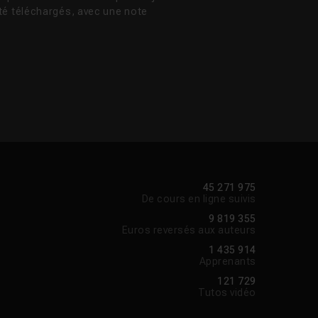
té téléchargés, avec une note
45 271 975
De cours en ligne suivis
9 819 355
Euros reversés aux auteurs
1 435 914
Apprenants
121 729
Tutos vidéo