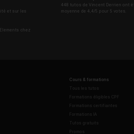
448 tutos de Vincent Derrien ont é
té et sur les
moyenne de 4,4/5 pour 5 votes.
 Elements chez
Cours & formations
Tous les tutos
Formations éligibles CPF
Formations certifiantes
Formations IA
Tutos gratuits
Promos