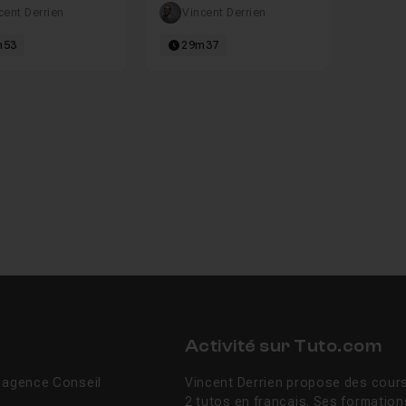
cent Derrien
Vincent Derrien
m53
29m37
Activité sur Tuto.com
e agence Conseil
Vincent Derrien propose des cours
2 tutos en français. Ses formation