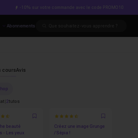
-10% sur votre commande avec le code PROMO10
Search
s
Abonnements
s cours
Avis
shop
tat
|
2
tutos
3333333333
4.3333333333333
Favori
Favori
he beauté
Créez une image Grunge
s - Les yeux
/ Sépia !