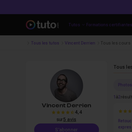
Tutos
Formations certifiante
Tous les tutos
Vincent Derrien
Tous les cours
Tous le
Photo
1
à
2
résul
Vincent Derrien
4.333
4,4
4.4
sur
5 avis
Retouc
expres
S'abonner