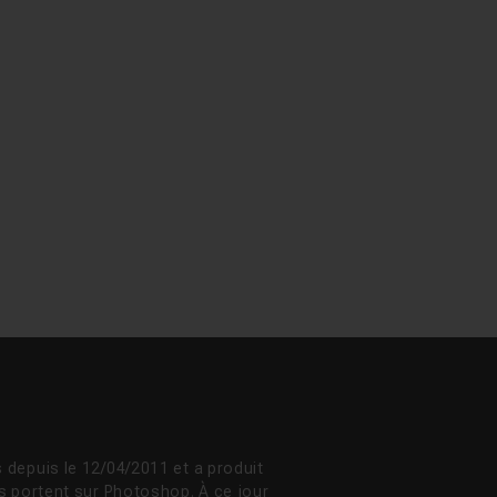
 depuis le 12/04/2011 et a produit
s portent sur Photoshop. À ce jour