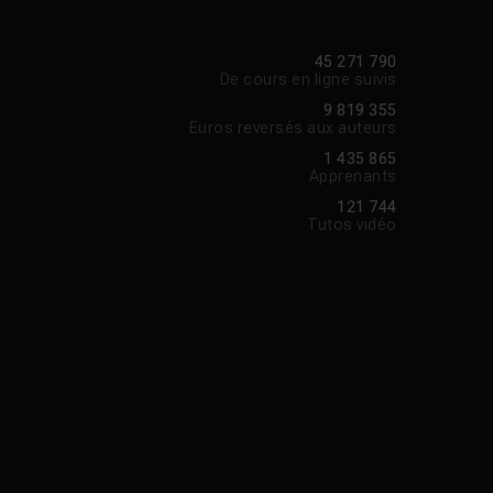
45 271 790
De cours en ligne suivis
9 819 355
Euros reversés aux auteurs
1 435 865
Apprenants
121 744
Tutos vidéo