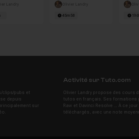
nicolor 3 Strip
CameraRaw
vier Landry
Olivier Landry
Oliv
h
45m58
1h
Activité sur Tuto.com
/clips/pubs et
Olivier Landry propose des cours d
sse depuis
tutos en français. Ses formation
principalement sur
Raw et Davinci Resolve ... À ce jour
éo.
téléchargés, avec une note moyenn