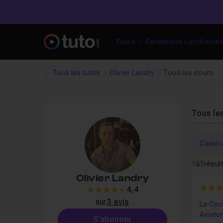
Tutos
Formations certifiante
Tous les tutos
Olivier Landry
Tous les cours
Tous le
Camer
1
à
3
résul
Olivier Landry
5
4,4
4.4
sur
3 avis
La Cou
Aviator
S'abonner