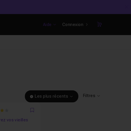
C
Aide
Connexion
Panier
Filtres
Les plus récents
Favori
ez vos vieilles