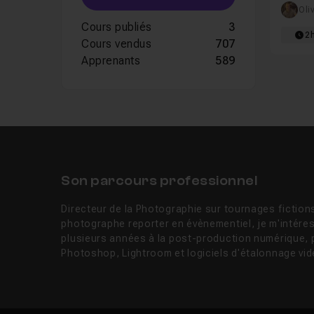
au Tech
Oli
Cours publiés
3
2
Cours vendus
707
Apprenants
589
Son parcours professionnel
Directeur de la Photographie sur tournages fictions
photographe reporter en évènementiel, je m'intére
plusieurs années à la post-production numérique, 
Photoshop, Lightroom et logiciels d'étalonnage vid