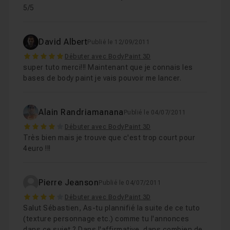
5/5
David Albert
Publié le 12/09/2011
5
Débuter avec BodyPaint 3D
super tuto merci!!! Maintenant que je connais les
bases de body paint je vais pouvoir me lancer.
Alain Randriamanana
Publié le 04/07/2011
4
Débuter avec BodyPaint 3D
Très bien mais je trouve que c'est trop court pour
4euro !!!
Pierre Jeanson
Publié le 04/07/2011
4
Débuter avec BodyPaint 3D
Salut Sébastien, As-tu plannifié la suite de ce tuto
(texture personnage etc.) comme tu l'annonces
dans ce sujet ? Dans l'affirmative, dans combien de