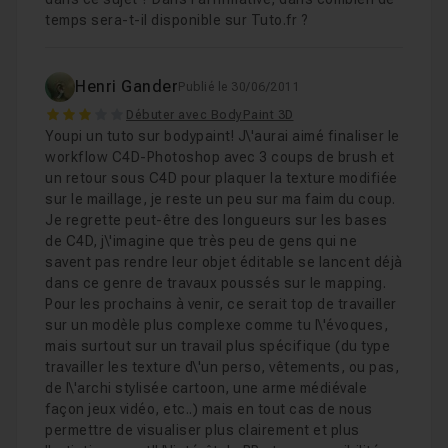
temps sera-t-il disponible sur Tuto.fr ?
Henri Gander
Publié le 30/06/2011
3
Débuter avec BodyPaint 3D
Youpi un tuto sur bodypaint! J\'aurai aimé finaliser le
workflow C4D-Photoshop avec 3 coups de brush et
un retour sous C4D pour plaquer la texture modifiée
sur le maillage, je reste un peu sur ma faim du coup.
Je regrette peut-être des longueurs sur les bases
de C4D, j\'imagine que très peu de gens qui ne
savent pas rendre leur objet éditable se lancent déjà
dans ce genre de travaux poussés sur le mapping.
Pour les prochains à venir, ce serait top de travailler
sur un modèle plus complexe comme tu l\'évoques,
mais surtout sur un travail plus spécifique (du type
travailler les texture d\'un perso, vêtements, ou pas,
de l\'archi stylisée cartoon, une arme médiévale
façon jeux vidéo, etc..) mais en tout cas de nous
permettre de visualiser plus clairement et plus