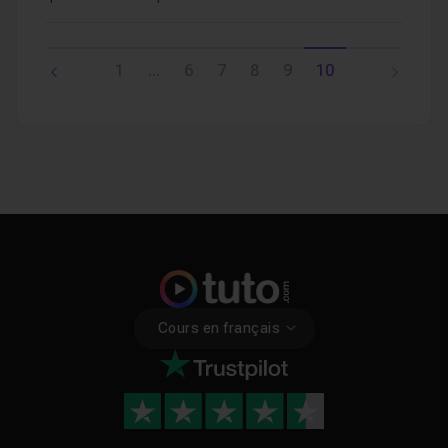
1
...
6
7
8
9
10
Cours en français