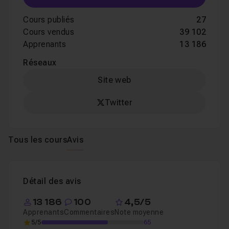
Cours publiés
27
Cours vendus
39 102
Apprenants
13 186
Réseaux
Site web
Twitter
Tous les cours
Avis
Détail des avis
13 186
100
4,5/5
Apprenants
Commentaires
Note moyenne
5/5
65