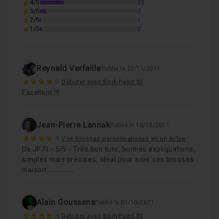
4/5
25
3/5
7
2/5
1
1/5
2
Reynald Verfaille
Publié le 22/11/2011
4
Débuter avec BodyPaint 3D
Excellent !!!
Jean-Pierre Lannak
Publié le 10/10/2011
4
Vos brosses personnalisées en un éclair
De JP71 - 5/5 - Très bon tuto, bonnes expliquations,
simples mais précises, idéal pour avoir ses brosses
maison................
Alain Goussens
Publié le 01/10/2011
4
Débuter avec BodyPaint 3D