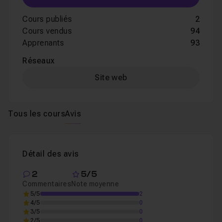
Cours publiés
2
Cours vendus
94
Apprenants
93
Réseaux
Site web
Tous les cours
Avis
Détail des avis
2
5/5
Commentaires
Note moyenne
5/5
2
4/5
0
3/5
0
2/5
0