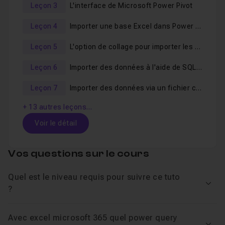
l'outil de BI (business intelligence)
Power Quer
y
Leçon 3
L'interface de Microsoft Power Pivot
disponible dans Microsoft
Excel
.
Leçon 4
Importer une base Excel dans Power Pivot
Leçon 5
L'option de collage pour importer les données
Leçon 6
Importer des données à l'aide de SQL Server
Leçon 7
Importer des données via un fichier csv
+ 13 autres leçons…
Voir le détail
Table des matières
Vos questions sur le cours
Quel est le niveau requis pour suivre ce tuto
Introduction à Power Pivot
02m05
Voir
?
Leçon 1
Avec excel microsoft 365 quel power query
Introduction à Power Pivot partie 2
04m09
Leçon 2