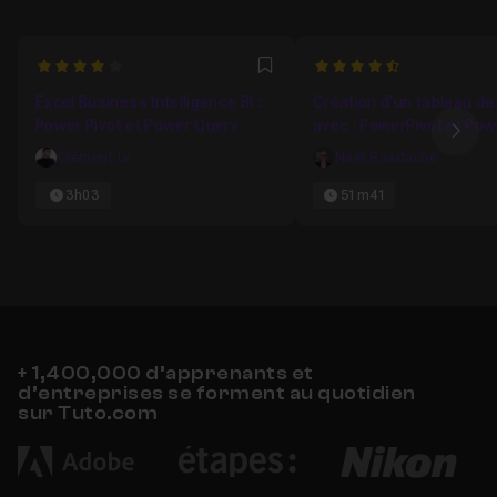
Les relations entre les tables
01m32
Leçon 15
4
4.8333333333333
Favori
Excel Business Intelligence BI :
La notion de table de date
Création d'un tableau de
02m18
Leçon 16
Power Pivot et Power Query
avec : PowerPivot et Po
Ima
Clément Lv
Nael Baadache
La notion d'indicateur de performance (KPI)
Leçon 17
3h03
51m41
La notion de hiérarchie
03m29
Leçon 18
Modifier le jeu de lignes d'un TCD
01m29
Leçon 19
+ 1,400,000 d’apprenants et
d’entreprises se forment au quotidien
sur Tuto.com
Modifier un TCD en valeurs bruts
01m14
Leçon 20