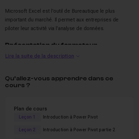
Microsoft Excel est l'outil de Bureautique le plus
important du marché. Il permet aux entreprises de
piloter leur activité via l’analyse de données.
Présentation du formateur
Lire la suite de la description
Je m'appelle Clément je suis le fondateur du site
spécialisé en
business intelligence
espritacademique,
Qu’allez-vous apprendre dans ce
je suis aussi
consultant,
expert et formateur
dans ce
cours ?
domaine et en
analyse de données
.
Je forme depuis plusieurs années toutes les personnes
souhaitant se perfectionner et monter en compétence
Plan de cours
sur
Power BI
(Power Pivot, Power Query, DAX, M...),
Leçon 1
Introduction à Power Pivot
Excel,
SQL Server
...
Leçon 2
Introduction à Power Pivot partie 2
Cette
formation en ligne
va vous permettre d'utiliser