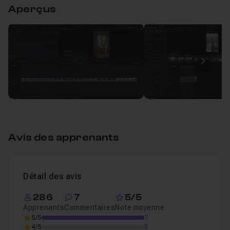
Aperçus
Convertir une vidéo horizontale en vidéo vertic
Leçon 1
Image
Avis des apprenants
Détail des avis
286
7
5/5
Apprenants
Commentaires
Note moyenne
5/5
7
4/5
0