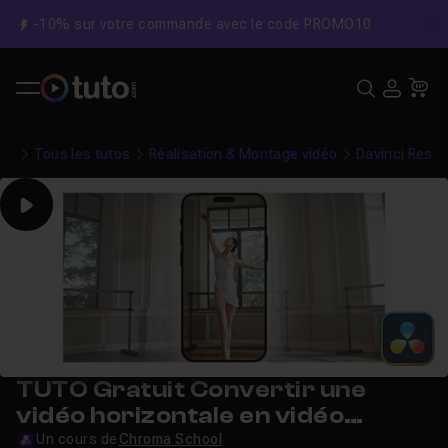
-10% sur votre commande avec le code PROMO10
C
Recher
USE
Pa
Tous les tutos
Réalisation & Montage vidéo
Davinci Resol
Play
TUTO Gratuit Convertir une
vidéo horizontale en vidéo
verticale sur DaVinci Resolve
Un cours de
Chroma School