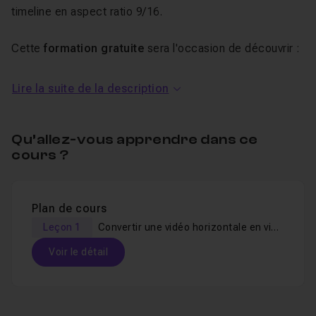
timeline en aspect ratio 9/16.
Cette
formation gratuite
sera l'occasion de découvrir :
Les paramètres d'une timeline,
Lire la suite de la description
Les différents types d'anamorphose,
L'onglet Inspecteur,
Qu’allez-vous apprendre dans ce
Le cadrage intelligent.
cours ?
Un
QCM
vous sera proposé en fin de formation et vous
permettra de valider les connaissances théoriques
Plan de cours
acquises pendant la formation.
Leçon 1
Convertir une vidéo horizontale en vidéo verticale sur DaVinci Resolve
Si vous vous sentez perdus, n'hésitez pas à poser vos
Voir le détail
questions dans le salon d'entraide de la formation.
Bonne formation !
Table des matières