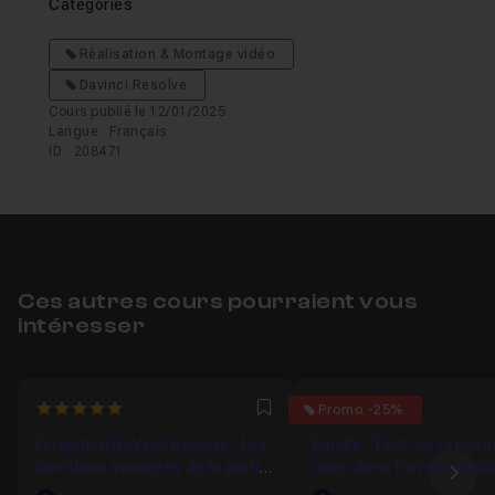
Catégories
Réalisation & Montage vidéo
Davinci Resolve
Cours publié le 12/01/2025
Langue : Français
ID : 208471
Ces autres cours pourraient vous
intéresser
5
0
Promo -25%
Favori
Formation DaVinci Resolve : Les
Bundle : Tout sur le mon
fonctions avancées de la partie
vidéo dans DaVinci Reso
Ima
Montage Vidéo