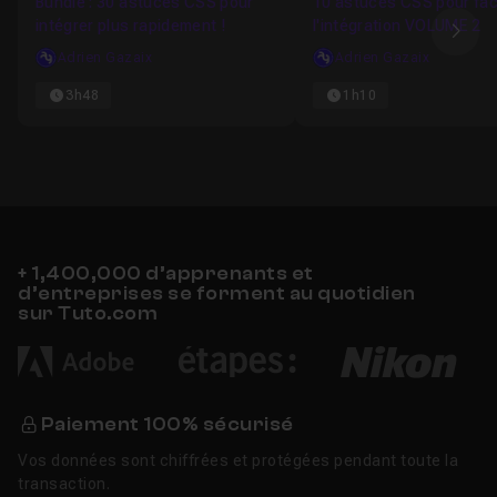
Bundle : 30 astuces CSS pour
10 astuces CSS pour faci
intégrer plus rapidement !
l'intégration VOLUME 2
Ima
Adrien Gazaix
Adrien Gazaix
3h48
1h10
+ 1,400,000 d’apprenants et
d’entreprises se forment au quotidien
sur Tuto.com
Paiement 100% sécurisé
Vos données sont chiffrées et protégées pendant toute la
transaction.