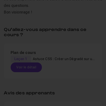
des questions.
Bon visionnage !
Qu’allez-vous apprendre dans ce
cours ?
Plan de cours
Leçon 1
Astuce CSS : Créer un Dégradé sur un texte éditable
Voir le détail
Table des matières
Avis des apprenants
Astuce CSS : Créer un Dégradé sur un texte éd
Leçon 1