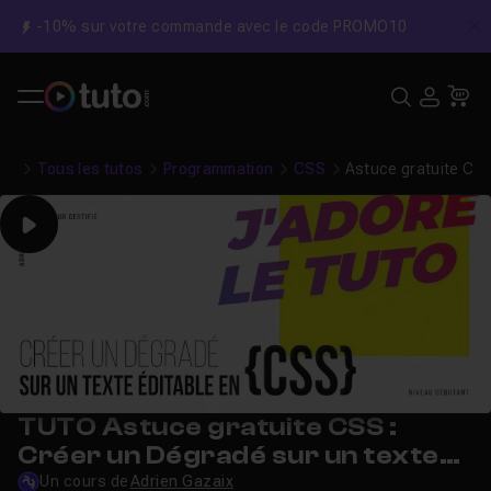
-10% sur votre commande avec le code PROMO10
C
Recher
USE
Pa
Tous les tutos
Programmation
CSS
Astuce gratuite CSS
Play
TUTO Astuce gratuite CSS :
Créer un Dégradé sur un texte
éditable
Un cours de
Adrien Gazaix