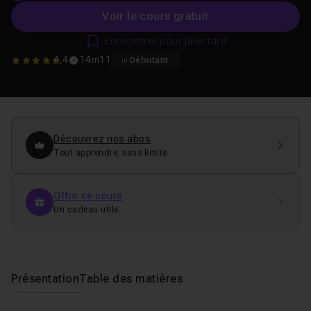
Voir le cours gratuit
Enregistrer pour plus tard
4,4
14m11
Débutant
4.4
Découvrez nos abos
Tout apprendre, sans limite
Offrir ce cours
Un cadeau utile.
Présentation
Table des matières