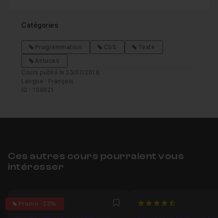
Catégories
Programmation
CSS
Texte
Astuces
Cours publié le 23/07/2018
Langue : Français
ID : 108821
Ces autres cours pourraient vous
intéresser
4.8888888888889
4.9090909090909
Promo -23%
Favori