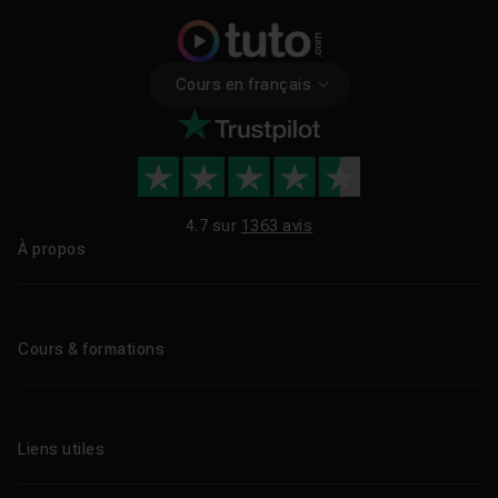
Cours en français
4.7 sur
1363 avis
À propos
Qui sommes-nous ?
Le blog
Cours & formations
Tous les tutos
Formations éligibles CPF
Liens utiles
Formations certifiantes
Formations IA
Entreprises