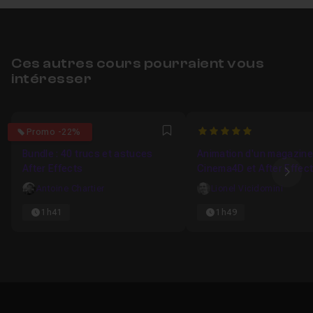
Ces autres cours pourraient vous
intéresser
4.9090909090909
5
Promo -22%
Favori
Bundle : 40 trucs et astuces
Animation d'un magazine
After Effects
Cinema4D et After Effec
Ima
Antoine Chartier
Lionel Vicidomini
1h41
1h49