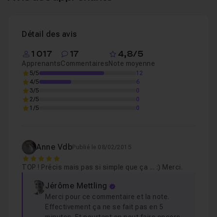
Pop Up Book
2h18
Leçon 1
Détail des avis
1 017
17
4,8/5
Apprenants
Commentaires
Note moyenne
5/5
12
4/5
6
3/5
0
2/5
0
1/5
0
Anne Vdb
Publié le 08/02/2015
5
TOP ! Précis mais pas si simple que ça ... :) Merci.
Jérôme Mettling
Merci pour ce commentaire et la note.
Effectivement ça ne se fait pas en 5