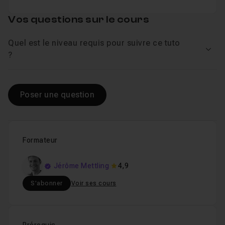
Vos questions sur le cours
Quel est le niveau requis pour suivre ce tuto
Voir
?
Poser une question
Formateur
Jérôme Mettling
4,9
S'abonner
Voir ses cours