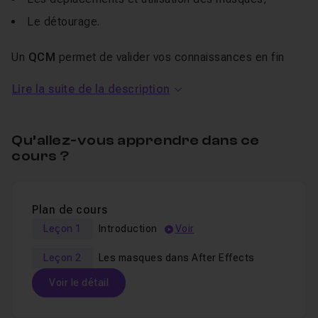
Le détourage.
Un
QCM
permet de valider vos connaissances en fin
d'exercice.
Lire la suite de la description
Une section
entraide
reste à votre disposition pour
toutes questions ou remarques.
Si vous voulez en apprendre plus sur After Effects,
Qu’allez-vous apprendre dans ce
cours ?
découvrez la
formation sur les bases de l'animation
.
Plan de cours
Leçon 1
Introduction
Voir
Leçon 2
Les masques dans After Effects
Voir le détail