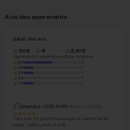
Table des matières
Avis des apprenants
Introduction
46s
Leçon 1
Voir
Détail des avis
Les masques dans After Effects
08m23
Leçon 2
309
6
3,9/5
Apprenants
Commentaires
Note moyenne
5/5
3
4/5
1
3/5
1
2/5
0
1/5
1
Membre-1330-9199
Publié le 21/10/2025
5
Tres clair. Un petit tuto masque vs caches serait
super :) Merci pour ce tuto