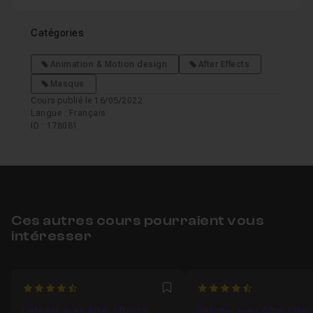
Catégories
Animation & Motion design
After Effects
Masque
Cours publié le 16/05/2022
Langue : Français
ID : 178081
Ces autres cours pourraient vous
intéresser
4.8
4.8775510204082
Favori
Débuter avec After Effects,
Débuter avec After Effe