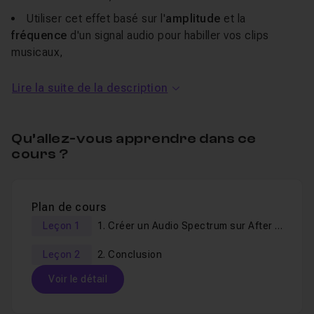
Utiliser cet effet basé sur l'
amplitude
et la
fréquence
d'un signal audio pour habiller vos clips
musicaux,
Illustrer
rapidement vos
créations musicales
avec
Lire la suite de la description
cet effet rapide à réaliser.
Un
QCM
de fin vous permettra de valider vos
Qu’allez-vous apprendre dans ce
connaissances.
cours ?
Je reste disponible dans le
salon d'entraide
pour
répondre à vos éventuelles questions.
Les rushs vidéos sont fournis !
Plan de cours
Leçon 1
1. Créer un Audio Spectrum sur After Effects
Leçon 2
2. Conclusion
A qui cette formation s’adresse-t-elle ?
Voir le détail
Vous connaissez bien Adobe
After Effects