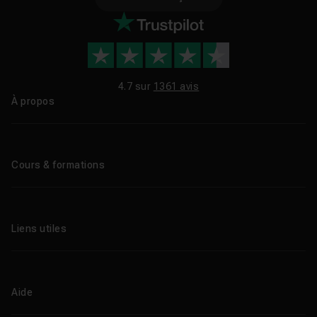
4.7 sur
1361 avis
À propos
Qui sommes-nous ?
Le blog
Cours & formations
Tous les tutos
Formations éligibles CPF
Liens utiles
Formations certifiantes
Formations IA
Entreprises
Tutos gratuits
Abonnement Tuto.com
Aide
Promos
Centres de formation