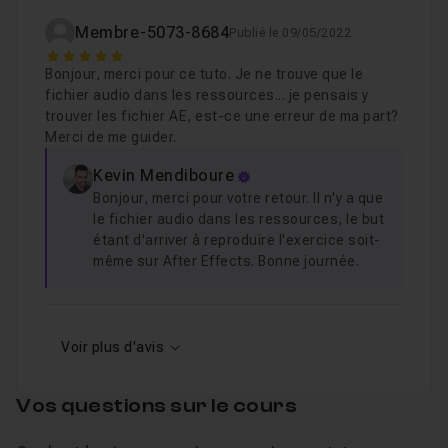
réalisations ou celles de vos clients.
Membre-5073-8684
Publié le 09/05/2022
Cliquez sur le bouton d’inscription et on se retrouve pour
5
Bonjour, merci pour ce tuto. Je ne trouve que le
démarrer ce tuto !
fichier audio dans les ressources... je pensais y
trouver les fichier AE, est-ce une erreur de ma part?
Merci de me guider.
Kevin Mendiboure
Bonjour, merci pour votre retour. Il n'y a que
le fichier audio dans les ressources, le but
étant d'arriver à reproduire l'exercice soit-
même sur After Effects. Bonne journée.
Voir plus d'avis
Vos questions sur le cours