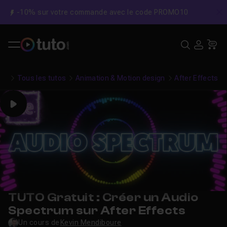
-10% sur votre commande avec le code PROMO10
C
Recher
USE
Pa
Tous les tutos
Animation & Motion design
After Effects
Play
TUTO Gratuit : Créer un Audio
Spectrum sur After Effects
Un cours de
Kevin Mendiboure