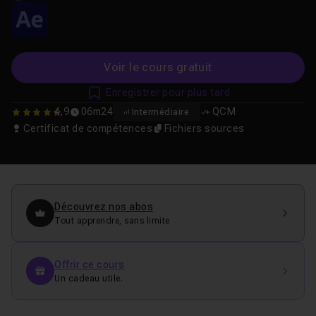
Voir le cours gratuit
Enregistrer pour plus tard
4,9
06m24
QCM
Intermédiaire
4.8636363636364
Certificat de compétences
Fichiers sources
Découvrez nos abos
Tout apprendre, sans limite
Offrir ce cours
Un cadeau utile.