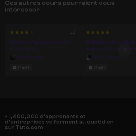
Ces autres cours pourraient vous
intéresser
4
5
Favori
Réaliser un Spectre Audio sur
Réalisation de visualiseu
After Effects
audio créatifs sur After 
Ima
Atelier 1/5
Marcus Garniez
Thierry Serveau
22m28
45m20
+ 1,400,000 d’apprenants et
d’entreprises se forment au quotidien
sur Tuto.com