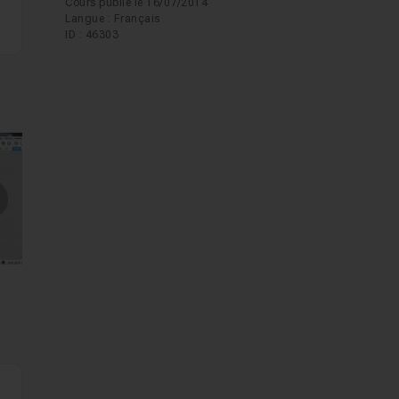
Cours publié le 16/07/2014
Langue : Français
ID : 46303
mages suivantes