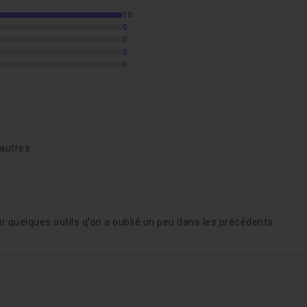
10
0
7
0
0
0
06m50
 autres
ir quelques outils q'on a oublié un peu dans les précédents
s
08m51