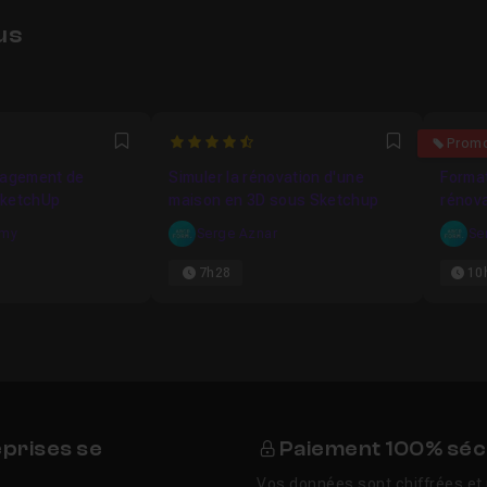
us
1053
4.6666666666667
4.857
Prom
Favori
Favori
nagement de
Simuler la rénovation d'une
Format
SketchUp
maison en 3D sous Sketchup
rénova
sous 
amy
Serge Aznar
Se
7h28
10
eprises se
Paiement 100% séc
Vos données sont chiffrées et 