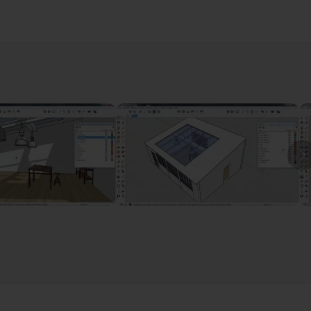
07m50
06m56
I
m10