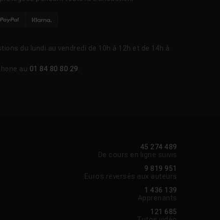
tions du lundi au vendredi de 10h à 12h et de 14h à
phone au
01 84 80 80 29
.
45 274 489
De cours en ligne suivis
9 819 951
Euros reversés aux auteurs
1 436 139
Apprenants
121 685
Tutos vidéo