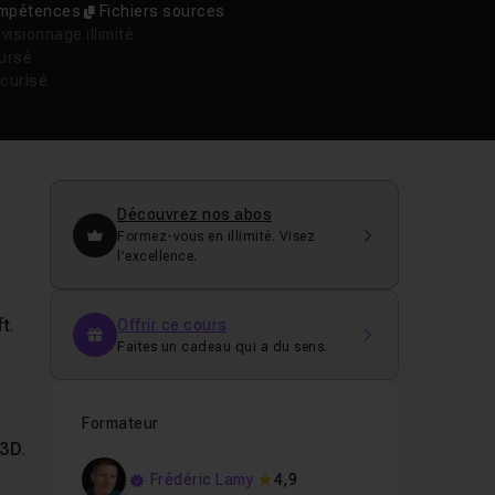
compétences
Fichiers sources
isionnage illimité
oursé
curisé
Découvrez nos abos
Formez-vous en illimité. Visez
l’excellence.
ft
.
Offrir ce cours
Faites un cadeau qui a du sens.
Formateur
 3D
.
Frédéric Lamy
4,9