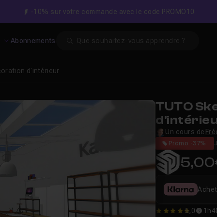
-10% sur votre commande avec le code PROMO10
Search
s
Abonnements
oration d'intérieur
TUTO Ske
d'intérie
Un cours de
Fré
Promo -37%
5,00
Achet
5,0
1h4
5