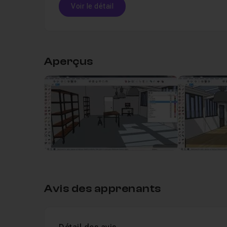
Voir le détail
Table des matières
Aperçus
Leçon 1
1 Paramétrage et dessin du plan
Leçon 2
2 Création des calques et groupes
Leçon 3
3 Élevation des murs
08m47
Leçon 4
4 Création du toit de l'atelier
25
Avis des apprenants
Leçon 5
5 Création des fenêtres
09m24