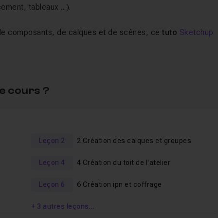
ement, tableaux ...).
 de composants, de calques et de scènes, ce
tuto
Sketchup
plet
sans vous perdre.
r Sketchup pour démarrer ce tuto. Vous pouvez suivre cette
ac ou pc. Les fichiers sources sont fournis afin que vous
e cours ?
formateur.
Leçon 2
2 Création des calques et groupes
Leçon 4
4 Création du toit de l'atelier
Leçon 6
6 Création ipn et coffrage
+ 3 autres leçons…