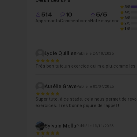
Détail des avis
5/5
4/5
514
10
5/5
Leçon 6
6 Création ipn et coffrage
08m2
3/5
Apprenants
Commentaires
Note moyenne
2/5
1/5
Leçon 7
7 Création de la porte d'entree
Lydie Quillien
Publié le 24/10/2025
Leçon 8
8 Agencement
13m57
5
Très bon tuto.un exercice qui m a plu,comme les
Leçon 9
9 Création des tableaux
12m13
Aurélie Grave
Publié le 03/04/2025
5
Super tuto, à ce stade, cela nous permet de revo
Leçon 10
10 Finalisation creation des scène
exercices. Très bonne piqûre de rappel !
Sylvain Molla
Publié le 13/11/2023
5