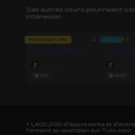
Ces autres cours pourraient vo
intéresser
5
4.894736842
Vente flash ! -35%
Gratuit
Favori
Construire sa Maison de A à Z
Gratuit : Amé
combles sur 
Frédéric Lamy
Frédéric L
2h09
56m35
+ 1,400,000 d’apprenants et d’entr
forment au quotidien sur Tuto.com