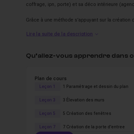
coffrage, ipn, porte) et sa déco intérieure (agenc
Grâce à une méthode s'appuyant sur la création
vous permet d'apprendre à
créer un projet com
Lire la suite de la description
Il est préférable d'avoir quelques pré-requis su
formation avec toutes les versions de sketchup m
Qu’allez-vous apprendre dans c
puissiez réaliser les même manipulations que le 
Plan de cours
Leçon 1
1 Paramétrage et dessin du plan
Leçon 3
3 Élevation des murs
Leçon 5
5 Création des fenêtres
Leçon 7
7 Création de la porte d'entree