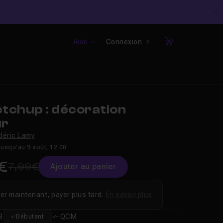
C
Aide
Connexion
Panier
tchup : décoration
ur
déric Lamy
Jusqu'au 9 août, 12:00
€
7,99€
Ajouter au panier
er maintenant, payer plus tard.
En savoir plus
8
QCM
Débutant