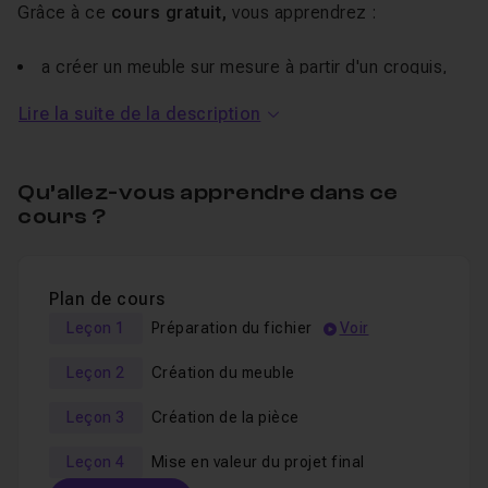
Grâce à ce
cours gratuit,
vous apprendrez :
a créer un meuble sur mesure à partir d'un croquis,
préparer votre fichier Skechup,
Lire la suite de la description
mettre en situation votre meuble dans une pièce.
Qu’allez-vous apprendre dans ce
Des notions élémentaires sur
Sketchup
sont
cours ?
recommandées pour suivre ce
tutoriel gratuit
. Ainsi,
même si toutes les étapes sont montrées de A à Z, je
vous recommande, dans un premier temps, de suivre le
Plan de cours
tuto suivant :
SketchUp Make pour les débutants
Leçon 1
Préparation du fichier
Voir
Si vous avez des questions, je vous attends dans le
Leçon 2
Création du meuble
salon d'entraide du cours. Le fichier projet Skechup
Leçon 3
Création de la pièce
vous sera également fourni.
Bonne formation.
Leçon 4
Mise en valeur du projet final