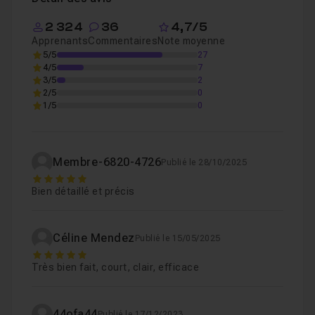
2 324
36
4,7/5
Apprenants
Commentaires
Note moyenne
5/5
27
4/5
7
3/5
2
2/5
0
1/5
0
Membre-6820-4726
Publié le 28/10/2025
5
Bien détaillé et précis
Céline Mendez
Publié le 15/05/2025
5
Très bien fait, court, clair, efficace
44ofa44
Publié le 17/12/2023