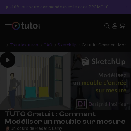
-10% sur votre commande avec le code PROMO10
C
Recher
USE
Pa
Tous les tutos
CAO
SketchUp
Gratuit : Comment Modél
Play
TUTO Gratuit : Comment
Modéliser un meuble sur mesure
Un cours de
Frédéric Lamy