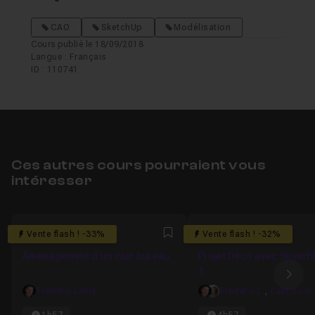
CAO
SketchUp
Modélisation
Cours publié le 18/09/2018
Langue : Français
ID : 110741
Ces autres cours pourraient vous
intéresser
5
5
Vente flash ! -33%
Vente flash ! -32%
Favori
Aménagement d'un coin bureau
Projet Déco avec Sketch
1
Ima
Frédéric Lamy
Frédéric L.
,
Laetitia B.