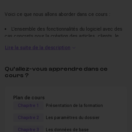
Voici ce que nous allons aborder dans ce cours :
L'ensemble des fonctionnalités du logiciel avec des
cas concrets pour la création des articles, clients, le
circuit des documents de ventes,
Lire la suite de la description
Les règlements clients et fournisseurs,
Le transfert de vos écritures de vente à votre expert
Qu’allez-vous apprendre dans ce
comptable,
cours ?
Toutes les statistiques et tableaux de bord pour bien
piloter votre activité.
Plan de cours
La
formation vidéo
sur
SAGE 50Cloud CIEL gestion
Chapitre 1
Présentation de la formation
commerciale Essentials 2019
vous permettra d'être
autonome pour gérer votre activité commerciale
.
Chapitre 2
Les paramètres du dossier
Je reste disponible dans le
salon d'entraide
pour
Chapitre 3
Les données de base