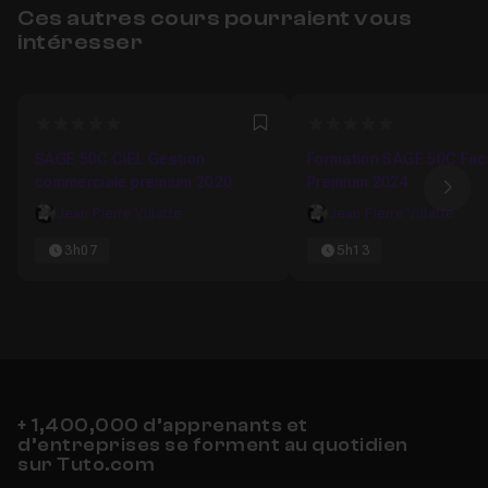
Ces autres cours pourraient vous
intéresser
0
0
Favori
SAGE 50C CIEL Gestion
Formation SAGE 50C Fac
commerciale premium 2020
Premium 2024
Ima
Jean Pierre Villatte
Jean Pierre Villatte
3h07
5h13
+ 1,400,000 d’apprenants et
d’entreprises se forment au quotidien
sur Tuto.com