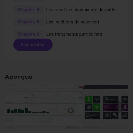
répondre à vos éventuelles questions sur ce cours.
Chapitre 4
Le circuit des documents de vente
Chapitre 5
Les incidents de paiement
Chapitre 6
Les traitements particuliers
Voir le détail
Table des matières
Aperçus
Chapitre 1 : Présentation de la formation
06m42
Leçon 1
La création du dossier
Voir
Image
Ergonomie et navigation
Leçon 2