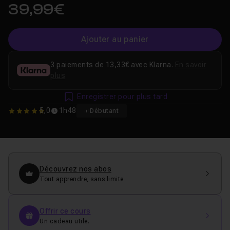
39,99€
Ajouter au panier
3 paiements de 13,33€ avec Klarna.
En savoir
plus
Enregistrer pour plus tard
5,0
1h48
Débutant
5
Découvrez nos abos
Tout apprendre, sans limite
Offrir ce cours
Un cadeau utile.