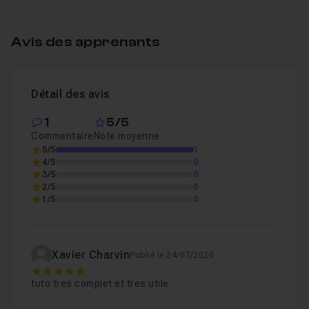
Chapitre 2 : Les paramètres du dossier
12m14
Avis des apprenants
Chapitre 3 : Les données de base
25m
Chapitre 4 : Le circuit des documents de vente
23m
Détail des avis
1
5/5
Commentaire
Note moyenne
Chapitre 5 : Les incidents de paiement
04m18
5/5
1
4/5
0
3/5
0
Chapitre 6 : Les traitements particuliers
36m27
2/5
0
1/5
0
Xavier Charvin
Publié le 24/07/2020
5
tuto tres complet et tres utile