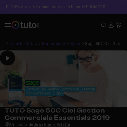
-10% sur votre commande avec le code PROMO10
C
Recher
USE
Pa
Tous les tutos
Bureautique
Sage
Sage 50C Ciel Gestio
Play
TUTO Sage 50C Ciel Gestion
Commerciale Essentials 2019
Un cours de
Jean Pierre Villatte