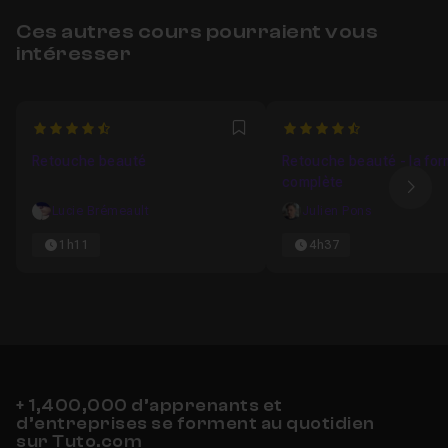
Ces autres cours pourraient vous
intéresser
4.5
4.75
Favori
Retouche beauté
Retouche beauté - la for
complète
Ima
Lucie Brémeault
Julien Pons
1h11
4h37
+ 1,400,000 d’apprenants et
d’entreprises se forment au quotidien
sur Tuto.com