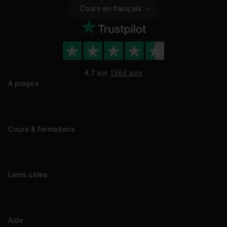
Cours en français
4.7 sur
1363 avis
À propos
Qui sommes-nous ?
Le blog
Cours & formations
Tous les tutos
Formations éligibles CPF
Liens utiles
Formations certifiantes
Formations IA
Entreprises
Tutos gratuits
Abonnement Tuto.com
Aide
Promos
Centres de formation