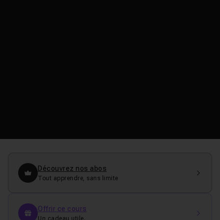
Découvrez nos abos
Tout apprendre, sans limite
Offrir ce cours
Un cadeau utile.