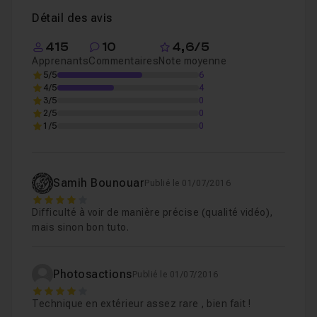
Détail des avis
415
10
4,6/5
Apprenants
Commentaires
Note moyenne
5/5
6
4/5
4
3/5
0
2/5
0
1/5
0
Samih Bounouar
Publié le 01/07/2016
4
Difficulté à voir de manière précise (qualité vidéo),
mais sinon bon tuto.
Photosactions
Publié le 01/07/2016
4
Technique en extérieur assez rare , bien fait !