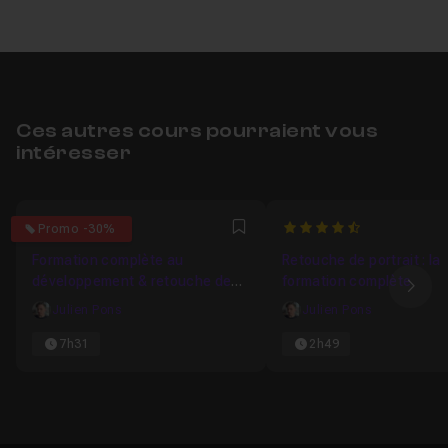
Ces autres cours pourraient vous
intéresser
4.8333333333333
4.3636363636364
Promo -30%
Favori
Formation complète au
Retouche de portrait : la
développement & retouche de
formation complète
Ima
mode
Julien Pons
Julien Pons
7h31
2h49