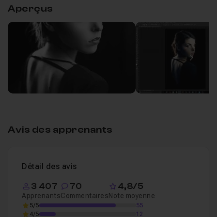
Aperçus
Les_basiques_du_portrait_SepFreq_Noiretbla
Leçon 1
Image
Avis des apprenants
Détail des avis
3 407
70
4,8/5
Apprenants
Commentaires
Note moyenne
5/5
55
4/5
12