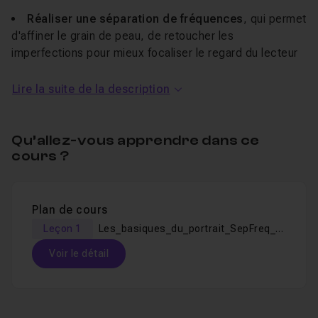
Réaliser une séparation de fréquences
, qui permet
d'affiner le grain de peau, de retoucher les
imperfections pour mieux focaliser le regard du lecteur
sur les aspects importants de votre image.
Lire la suite de la description
Faire un étalonnage noir & blanc ainsi qu'un
traitement croisé
qui sont deux procédés très utilisés
dans la retouche portrait ou de mode professionnelle.
Qu’allez-vous apprendre dans ce
cours ?
Cette formation gratuite sur le portrait est accessible
pour un
public débutant
ou pour ceux qui souhaitent
avoir quelques
astuces
sur la
retouche beauté
et le
Plan de cours
portrait !
Leçon 1
Les_basiques_du_portrait_SepFreq_Noiretblanc
Un fichier de travail est fourni avec ce tutoriel.
Voir le détail
Je reste disponible dans le salon d'entraide pour
Table des matières
répondre à vos questions !