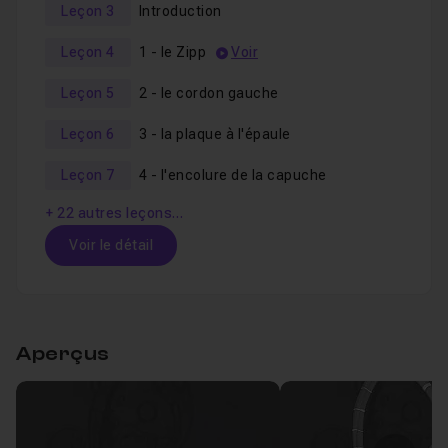
Leçon 3
Introduction
Leçon 4
1 - le Zipp
Voir
Leçon 5
2 - le cordon gauche
Leçon 6
3 - la plaque à l'épaule
Leçon 7
4 - l'encolure de la capuche
+ 22 autres leçons…
Voir le détail
Table des matières
Aperçus
Préambule - la plume
03m38
Leçon 1
Préambule - le pathfinder
02m38
Leçon 2