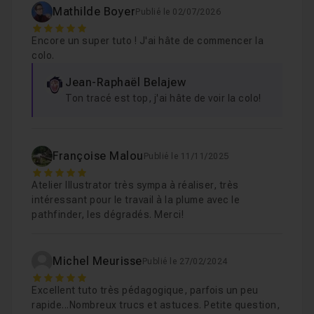
Mathilde Boyer
Publié le 02/07/2026
5
Encore un super tuto ! J'ai hâte de commencer la
6 - la capuche 1
11m07
Leçon 9
colo.
Jean-Raphaël Belajew
7 - la capuche 2
05m08
Leçon 10
Ton tracé est top, j'ai hâte de voir la colo!
8 - le cordon droit
06m34
Leçon 11
Françoise Malou
Publié le 11/11/2025
5
Atelier Illustrator très sympa à réaliser, très
9 - la capuche 3
10m13
Leçon 12
intéressant pour le travail à la plume avec le
pathfinder, les dégradés. Merci!
10 - le coude gauche
12m58
Leçon 13
Michel Meurisse
Publié le 27/02/2024
5
Excellent tuto très pédagogique, parfois un peu
11 - le ruban gauche
12m19
Leçon 14
rapide...Nombreux trucs et astuces. Petite question,