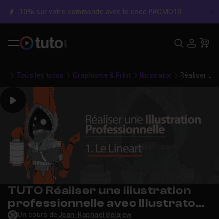
-10% sur votre commande avec le code PROMO10
C
Recher
USE
Pa
Tous les tutos
Graphisme & Print
Illustrator
Réaliser une
Play
TUTO Réaliser une illustration
professionnelle avec Illustrator -
Lineart
Un cours de
Jean-Raphaël Belajew