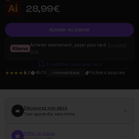
28,99€
Ajouter au panier
Acheter maintenant, payer plus tard.
En savoir
plus
Enregistrer pour plus tard
5,0
4h13
Fichiers sources
Intermédiaire
5
Découvrez nos abos
Tout apprendre, sans limite
Offrir ce cours