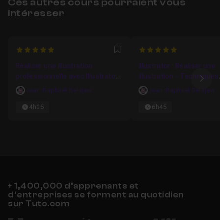
Ces autres cours pourraient vous
intéresser
5
5
Favori
Réaliser une illustration
Illustrator : Réaliser une
professionnelle avec Illustrator -
illustration - Techniques
Ima
Couleurs
Avancées
Jean-Raphaël Belajew
Jean-Raphaël Belajew
4h05
6h45
+ 1,400,000 d’apprenants et
d’entreprises se forment au quotidien
sur Tuto.com