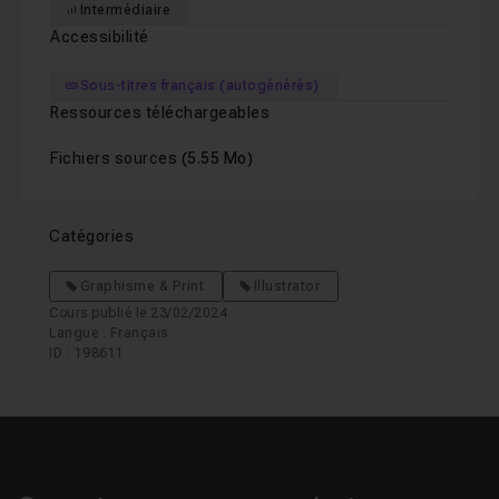
Leçon 27
Intermédiaire
Accessibilité
25 - les trois bras oranges
09m22
Leçon 28
Sous-titres français (autogénérés)
Ressources téléchargeables
25 - bonus mise en valeurs
03m49
Fichiers sources
(5.55 Mo)
Leçon 29
Catégories
Graphisme & Print
Illustrator
Cours publié le 23/02/2024
Langue : Français
ID : 198611