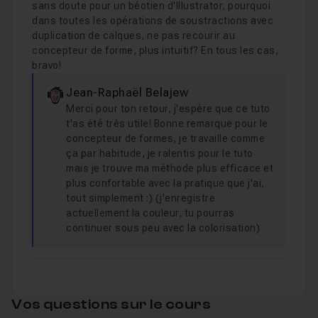
sans doute pour un béotien d'Illustrator, pourquoi
dans toutes les opérations de soustractions avec
12 - la manche gauche
07m58
Leçon 15
duplication de calques, ne pas recourir au
concepteur de forme, plus intuitif? En tous les cas,
bravo!
13 - le col 1
12m47
Leçon 16
Jean-Raphaël Belajew
Merci pour ton retour, j'espère que ce tuto
t'as été très utile! Bonne remarque pour le
14 - le col 2
06m37
Leçon 17
concepteur de formes, je travaille comme
ça par habitude, je ralentis pour le tuto
mais je trouve ma méthode plus efficace et
15 - la veste 1
07m18
plus confortable avec la pratique que j'ai,
Leçon 18
tout simplement :) (j'enregistre
actuellement la couleur, tu pourras
continuer sous peu avec la colorisation)
16 - la veste 2
10m25
Leçon 19
17 - le ruban droit
11m02
Leçon 20
Vos questions sur le cours