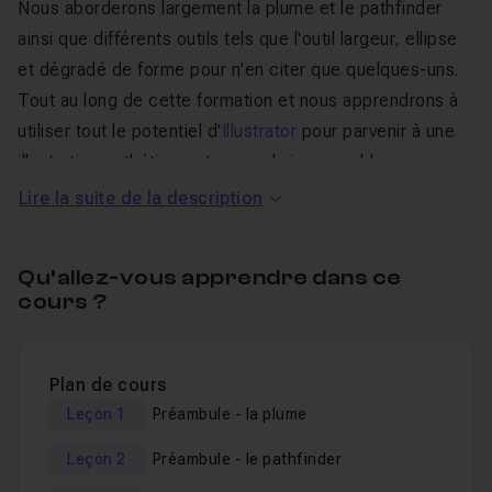
Nous aborderons largement la plume et le
pathfinder
ainsi que différents outils tels que l'outil largeur, ellipse
et dégradé de forme pour n'en citer que quelques-uns.
Tout au long de cette formation et nous apprendrons à
utiliser tout le potentiel d'
Illustrator
pour parvenir à une
illustration esthétique et un rendu impeccable.
Lire la suite de la description
Ce cours est le digne successeur au
Panda
, publié ici il
y a 9 ans, avec...9 années supplémentaires de pratique à
Qu’allez-vous apprendre dans ce
mon actif évidemment !
cours ?
Je vous enseigne ici tous mes
nouveaux trucs et ma
méthode
, fort de cette expérience supplémentaire !
Plan de cours
À noter : Vous trouverez deux chapitres de formation à
Leçon 1
Préambule - la plume
la plume et au
pathfinder
accompagnés d'exercices
pratiques, pour réviser les fondamentaux avant de se
Leçon 2
Préambule - le pathfinder
jeter à l'eau 🙂