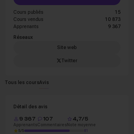
Cours publiés
15
Cours vendus
10 873
Apprenants
9 367
Réseaux
Site web
Twitter
Tous les cours
Avis
Détail des avis
9 367
107
4,7/5
Apprenants
Commentaires
Note moyenne
5/5
81