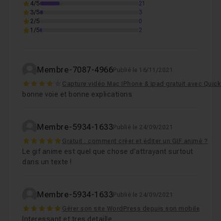
4/5
21
3/5
3
2/5
0
1/5
2
Membre-7087-4966
Publié le 16/11/2021
4
Capture vidéo Mac IPhone & ipad gratuit avec Quic
bonne voie et bonne explications
Membre-5934-1633
Publié le 24/09/2021
5
Gratuit : comment créer et éditer un GIF animé ?
Le gif anime est quel que chose d’attrayant surtout
dans un texte !
Membre-5934-1633
Publié le 24/09/2021
5
Gérer son site WordPress depuis son mobile
Interessant et tres detaille