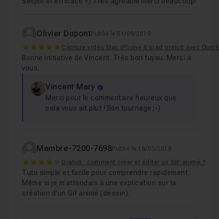
Simple et éfficace =) Très agréable merci beaucoup!
Olivier Dupont
Publié le 01/09/2019
5
Capture vidéo Mac IPhone & ipad gratuit avec Quic
Bonne initiative de Vincent. Très bon tuyau. Merci à
vous.
Vincent Mary
Merci pour le commentaire heureux que
cela vous ait plut ! Bon tournage ;-)
Membre-7200-7698
Publié le 18/03/2018
4
Gratuit : comment créer et éditer un GIF animé ?
Tuto simple et facile pour comprendre rapidement
Même si je m’attendais à une explication sur la
création d'un Gif animé (dessin).